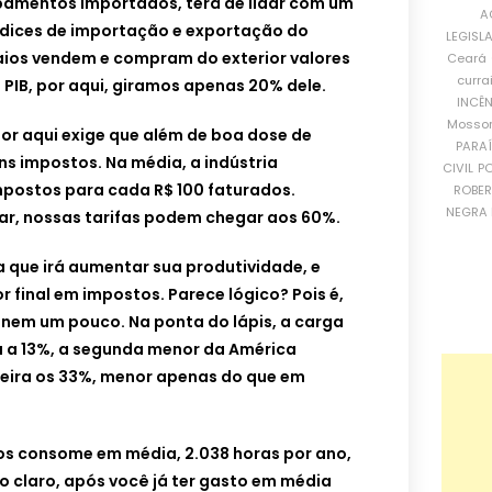
pamentos importados, terá de lidar com um
A
dices de importação e exportação do
LEGISL
ios vendem e compram do exterior valores
Ceará
curra
 PIB, por aqui, giramos apenas 20% dele.
INCÊ
Mosso
 por aqui exige que além de boa dose de
PARA
s impostos. Na média, a indústria
CIVIL
PO
mpostos para cada R$ 100 faturados.
ROBE
NEGRA 
ar, nossas tarifas podem chegar aos 60%.
que irá aumentar sua produtividade, e
r final em impostos. Parece lógico? Pois é,
 nem um pouco. Na ponta do lápis, a carga
a a 13%, a segunda menor da América
beira os 33%, menor apenas do que em
os consome em média, 2.038 horas por ano,
to claro, após você já ter gasto em média