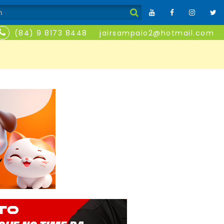
(84) 9 8173 8448
jairsampaio2@hotmail.com