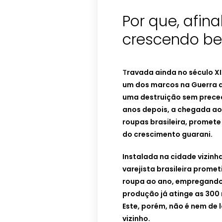
Por que, afina
crescendo be
T
ravada ainda no século XI
um dos marcos na Guerra do
uma destruição sem preced
anos depois, a chegada ao 
roupas brasileira, promet
do crescimento guarani.
Instalada na cidade vizinh
varejista brasileira promet
roupa ao ano, empregando 
produção já atinge as 300
Este, porém, não é nem de 
vizinho.