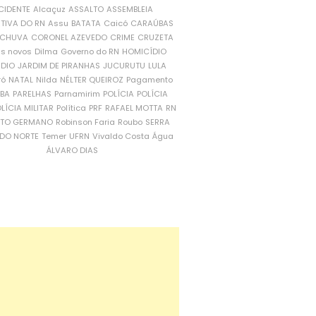
CIDENTE
Alcaçuz
ASSALTO
ASSEMBLEIA
ATIVA DO RN
Assu
BATATA
Caicó
CARAÚBAS
CHUVA
CORONEL AZEVEDO
CRIME
CRUZETA
is novos
Dilma
Governo do RN
HOMICÍDIO
NDIO
JARDIM DE PIRANHAS
JUCURUTU
LULA
ró
NATAL
Nilda
NÉLTER QUEIROZ
Pagamento
ÍBA
PARELHAS
Parnamirim
POLÍCIA
POLÍCIA
LÍCIA MILITAR
Política
PRF
RAFAEL MOTTA
RN
RTO GERMANO
Robinson Faria
Roubo
SERRA
DO NORTE
Temer
UFRN
Vivaldo Costa
Água
ÁLVARO DIAS