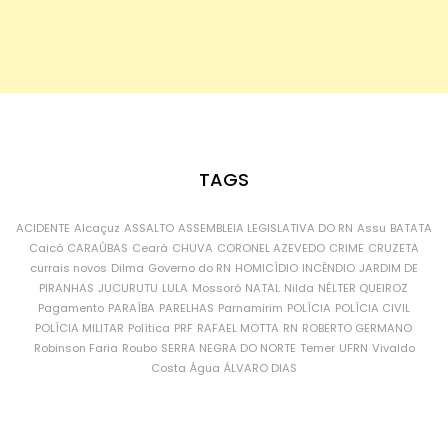
TAGS
ACIDENTE
Alcaçuz
ASSALTO
ASSEMBLEIA LEGISLATIVA DO RN
Assu
BATATA
Caicó
CARAÚBAS
Ceará
CHUVA
CORONEL AZEVEDO
CRIME
CRUZETA
currais novos
Dilma
Governo do RN
HOMICÍDIO
INCÊNDIO
JARDIM DE
PIRANHAS
JUCURUTU
LULA
Mossoró
NATAL
Nilda
NÉLTER QUEIROZ
Pagamento
PARAÍBA
PARELHAS
Parnamirim
POLÍCIA
POLÍCIA CIVIL
POLÍCIA MILITAR
Política
PRF
RAFAEL MOTTA
RN
ROBERTO GERMANO
Robinson Faria
Roubo
SERRA NEGRA DO NORTE
Temer
UFRN
Vivaldo
Costa
Água
ÁLVARO DIAS