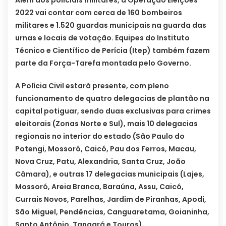
Além dos policiais militares, a Operação Eleições
2022 vai contar com cerca de 160 bombeiros
militares e 1.520 guardas municipais na guarda das
urnas e locais de votação. Equipes do Instituto
Técnico e Científico de Perícia (Itep) também fazem
parte da Força-Tarefa montada pelo Governo.
A Polícia Civil estará presente, com pleno
funcionamento de quatro delegacias de plantão na
capital potiguar, sendo duas exclusivas para crimes
eleitorais (Zonas Norte e Sul), mais 10 delegacias
regionais no interior do estado (São Paulo do
Potengi, Mossoró, Caicó, Pau dos Ferros, Macau,
Nova Cruz, Patu, Alexandria, Santa Cruz, João
Câmara), e outras 17 delegacias municipais (Lajes,
Mossoró, Areia Branca, Baraúna, Assu, Caicó,
Currais Novos, Parelhas, Jardim de Piranhas, Apodi,
São Miguel, Pendências, Canguaretama, Goianinha,
Santo Antônio, Tangará e Touros).