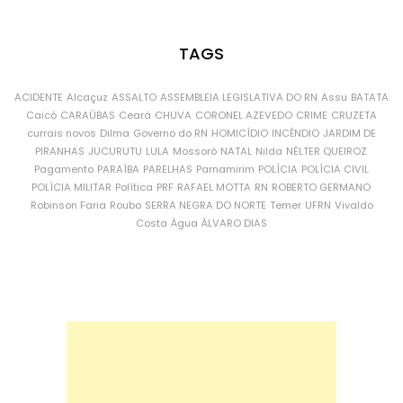
TAGS
ACIDENTE
Alcaçuz
ASSALTO
ASSEMBLEIA LEGISLATIVA DO RN
Assu
BATATA
Caicó
CARAÚBAS
Ceará
CHUVA
CORONEL AZEVEDO
CRIME
CRUZETA
currais novos
Dilma
Governo do RN
HOMICÍDIO
INCÊNDIO
JARDIM DE
PIRANHAS
JUCURUTU
LULA
Mossoró
NATAL
Nilda
NÉLTER QUEIROZ
Pagamento
PARAÍBA
PARELHAS
Parnamirim
POLÍCIA
POLÍCIA CIVIL
POLÍCIA MILITAR
Política
PRF
RAFAEL MOTTA
RN
ROBERTO GERMANO
Robinson Faria
Roubo
SERRA NEGRA DO NORTE
Temer
UFRN
Vivaldo
Costa
Água
ÁLVARO DIAS