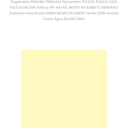
Pagamento
PARAÍBA
PARELHAS
Parnamirim
POLÍCIA
POLÍCIA CIVIL
POLÍCIA MILITAR
Política
PRF
RAFAEL MOTTA
RN
ROBERTO GERMANO
Robinson Faria
Roubo
SERRA NEGRA DO NORTE
Temer
UFRN
Vivaldo
Costa
Água
ÁLVARO DIAS