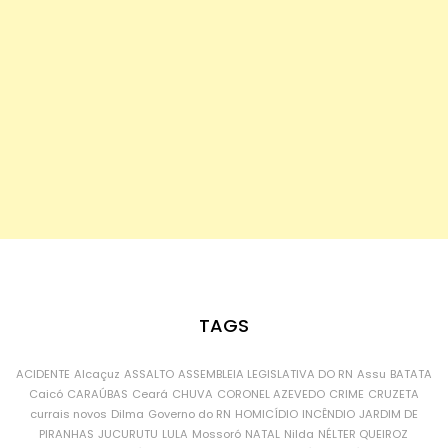
TAGS
ACIDENTE
Alcaçuz
ASSALTO
ASSEMBLEIA LEGISLATIVA DO RN
Assu
BATATA
Caicó
CARAÚBAS
Ceará
CHUVA
CORONEL AZEVEDO
CRIME
CRUZETA
currais novos
Dilma
Governo do RN
HOMICÍDIO
INCÊNDIO
JARDIM DE
PIRANHAS
JUCURUTU
LULA
Mossoró
NATAL
Nilda
NÉLTER QUEIROZ