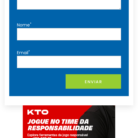
*
Nome
*
Email
ENVIAR