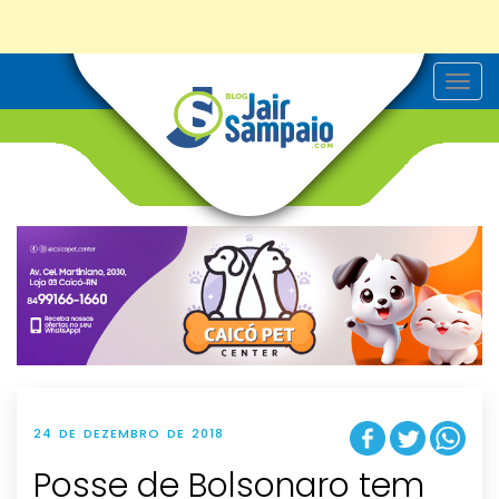
T
o
g
g
l
e
n
a
v
i
g
a
t
i
o
n
24 DE DEZEMBRO DE 2018
Posse de Bolsonaro tem