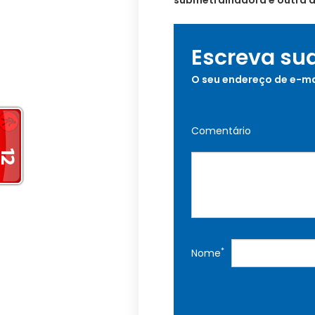
submetralhadora e outra ar
Escreva su
O seu endereço de e-ma
Comentário
*
Nome