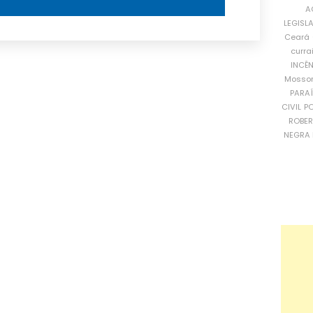
A
LEGISL
Ceará
curra
INCÊ
Mosso
PARA
CIVIL
PO
ROBE
NEGRA 