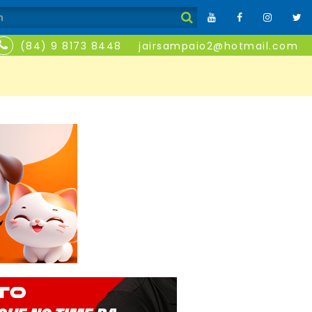
(84) 9 8173 8448
jairsampaio2@hotmail.com