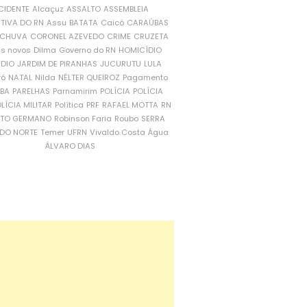
CIDENTE
Alcaçuz
ASSALTO
ASSEMBLEIA
ATIVA DO RN
Assu
BATATA
Caicó
CARAÚBAS
CHUVA
CORONEL AZEVEDO
CRIME
CRUZETA
is novos
Dilma
Governo do RN
HOMICÍDIO
NDIO
JARDIM DE PIRANHAS
JUCURUTU
LULA
ró
NATAL
Nilda
NÉLTER QUEIROZ
Pagamento
ÍBA
PARELHAS
Parnamirim
POLÍCIA
POLÍCIA
LÍCIA MILITAR
Política
PRF
RAFAEL MOTTA
RN
RTO GERMANO
Robinson Faria
Roubo
SERRA
DO NORTE
Temer
UFRN
Vivaldo Costa
Água
ÁLVARO DIAS