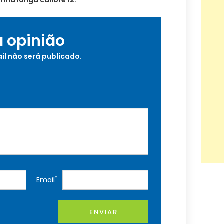
ma longa calibre 12.
a opinião
il não será publicado.
*
Email
ENVIAR