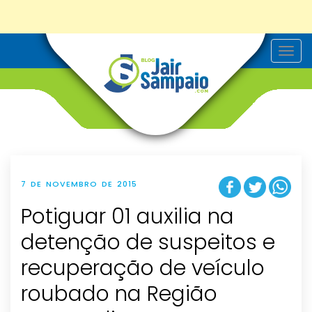
T
o
g
g
l
e
n
a
v
i
g
a
t
7 DE NOVEMBRO DE 2015
i
o
Potiguar 01 auxilia na
n
detenção de suspeitos e
recuperação de veículo
roubado na Região