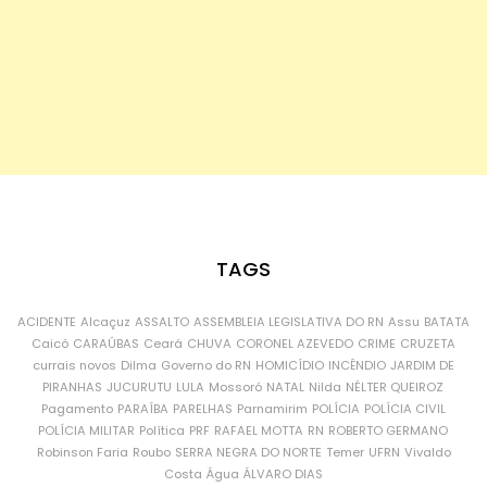
TAGS
ACIDENTE
Alcaçuz
ASSALTO
ASSEMBLEIA LEGISLATIVA DO RN
Assu
BATATA
Caicó
CARAÚBAS
Ceará
CHUVA
CORONEL AZEVEDO
CRIME
CRUZETA
currais novos
Dilma
Governo do RN
HOMICÍDIO
INCÊNDIO
JARDIM DE
PIRANHAS
JUCURUTU
LULA
Mossoró
NATAL
Nilda
NÉLTER QUEIROZ
Pagamento
PARAÍBA
PARELHAS
Parnamirim
POLÍCIA
POLÍCIA CIVIL
POLÍCIA MILITAR
Política
PRF
RAFAEL MOTTA
RN
ROBERTO GERMANO
Robinson Faria
Roubo
SERRA NEGRA DO NORTE
Temer
UFRN
Vivaldo
Costa
Água
ÁLVARO DIAS