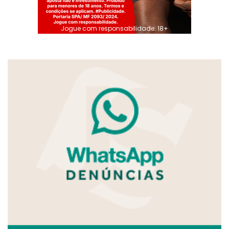
Jogue com responsabilidade. 18+