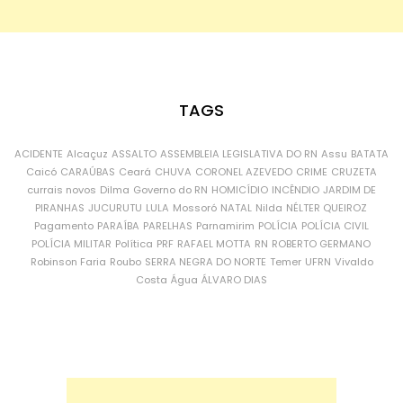
TAGS
ACIDENTE
Alcaçuz
ASSALTO
ASSEMBLEIA LEGISLATIVA DO RN
Assu
BATATA
Caicó
CARAÚBAS
Ceará
CHUVA
CORONEL AZEVEDO
CRIME
CRUZETA
currais novos
Dilma
Governo do RN
HOMICÍDIO
INCÊNDIO
JARDIM DE
PIRANHAS
JUCURUTU
LULA
Mossoró
NATAL
Nilda
NÉLTER QUEIROZ
Pagamento
PARAÍBA
PARELHAS
Parnamirim
POLÍCIA
POLÍCIA CIVIL
POLÍCIA MILITAR
Política
PRF
RAFAEL MOTTA
RN
ROBERTO GERMANO
Robinson Faria
Roubo
SERRA NEGRA DO NORTE
Temer
UFRN
Vivaldo
Costa
Água
ÁLVARO DIAS