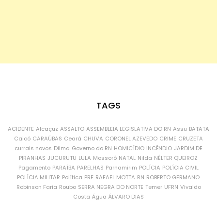
TAGS
ACIDENTE
Alcaçuz
ASSALTO
ASSEMBLEIA LEGISLATIVA DO RN
Assu
BATATA
Caicó
CARAÚBAS
Ceará
CHUVA
CORONEL AZEVEDO
CRIME
CRUZETA
currais novos
Dilma
Governo do RN
HOMICÍDIO
INCÊNDIO
JARDIM DE
PIRANHAS
JUCURUTU
LULA
Mossoró
NATAL
Nilda
NÉLTER QUEIROZ
Pagamento
PARAÍBA
PARELHAS
Parnamirim
POLÍCIA
POLÍCIA CIVIL
POLÍCIA MILITAR
Política
PRF
RAFAEL MOTTA
RN
ROBERTO GERMANO
Robinson Faria
Roubo
SERRA NEGRA DO NORTE
Temer
UFRN
Vivaldo
Costa
Água
ÁLVARO DIAS