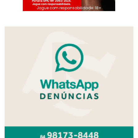
Jogue com responsabilidade. 18+