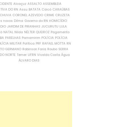
CIDENTE
Alcaçuz
ASSALTO
ASSEMBLEIA
ATIVA DO RN
Assu
BATATA
Caicó
CARAÚBAS
CHUVA
CORONEL AZEVEDO
CRIME
CRUZETA
is novos
Dilma
Governo do RN
HOMICÍDIO
NDIO
JARDIM DE PIRANHAS
JUCURUTU
LULA
ró
NATAL
Nilda
NÉLTER QUEIROZ
Pagamento
ÍBA
PARELHAS
Parnamirim
POLÍCIA
POLÍCIA
LÍCIA MILITAR
Política
PRF
RAFAEL MOTTA
RN
RTO GERMANO
Robinson Faria
Roubo
SERRA
DO NORTE
Temer
UFRN
Vivaldo Costa
Água
ÁLVARO DIAS