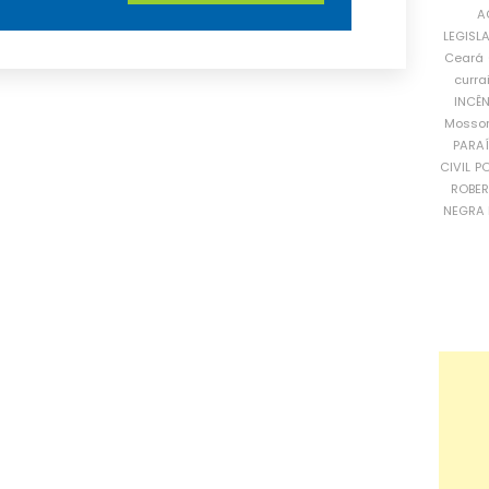
A
LEGISL
Ceará
curra
INCÊ
Mosso
PARA
CIVIL
PO
ROBE
NEGRA 