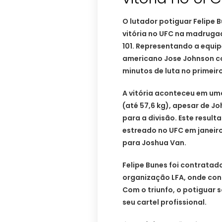
O lutador potiguar Felipe 
vitória no UFC na madruga
101. Representando a equipe
americano Jose Johnson c
minutos de luta no primeir
A vitória aconteceu em um
(até 57,6 kg), apesar de J
para a divisão. Este resul
estreado no UFC em janeir
para Joshua Van.
Felipe Bunes foi contratad
organização LFA, onde con
Com o triunfo, o potiguar s
seu cartel profissional.