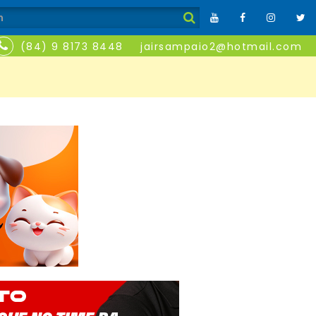
(84) 9 8173 8448
jairsampaio2@hotmail.com