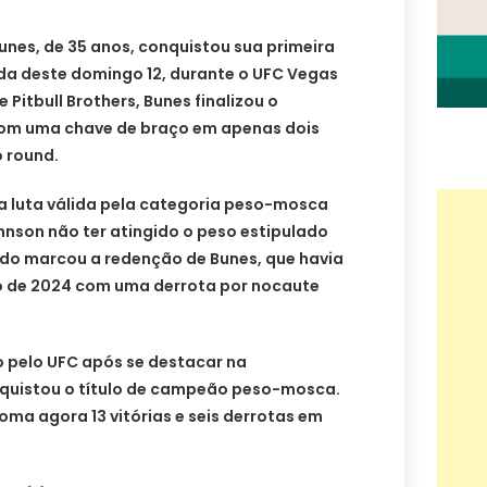
Bunes, de 35 anos, conquistou sua primeira
da deste domingo 12, durante o UFC Vegas
 Pitbull Brothers, Bunes finalizou o
om uma chave de braço em apenas dois
o round.
a luta válida pela categoria peso-mosca
ohnson não ter atingido o peso estipulado
tado marcou a redenção de Bunes, que havia
o de 2024 com uma derrota por nocaute
o pelo UFC após se destacar na
quistou o título de campeão peso-mosca.
oma agora 13 vitórias e seis derrotas em