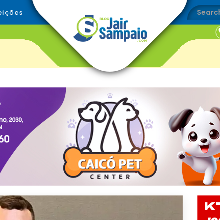
eições