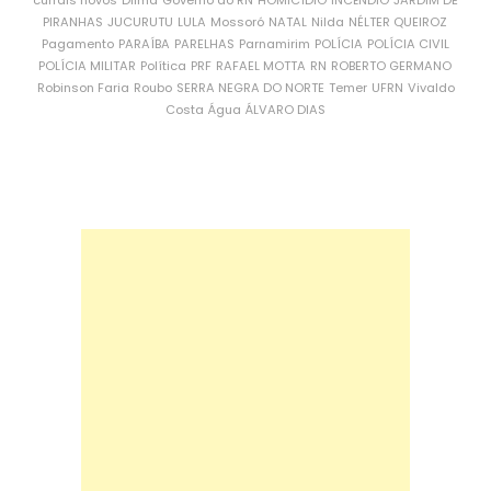
currais novos
Dilma
Governo do RN
HOMICÍDIO
INCÊNDIO
JARDIM DE
PIRANHAS
JUCURUTU
LULA
Mossoró
NATAL
Nilda
NÉLTER QUEIROZ
Pagamento
PARAÍBA
PARELHAS
Parnamirim
POLÍCIA
POLÍCIA CIVIL
POLÍCIA MILITAR
Política
PRF
RAFAEL MOTTA
RN
ROBERTO GERMANO
Robinson Faria
Roubo
SERRA NEGRA DO NORTE
Temer
UFRN
Vivaldo
Costa
Água
ÁLVARO DIAS