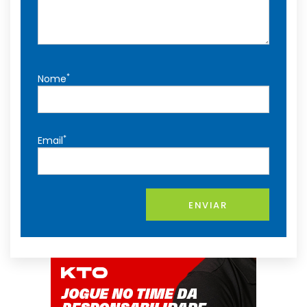
*
Nome
*
Email
ENVIAR