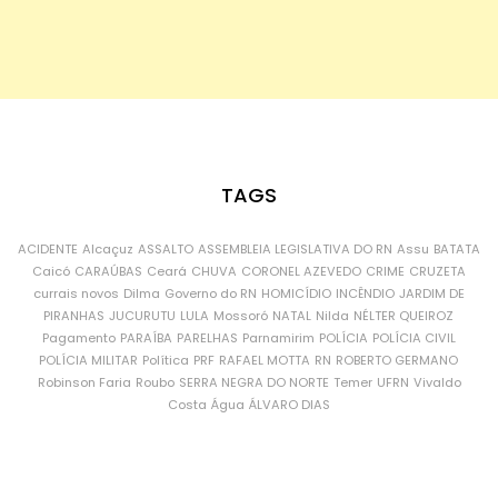
TAGS
ACIDENTE
Alcaçuz
ASSALTO
ASSEMBLEIA LEGISLATIVA DO RN
Assu
BATATA
Caicó
CARAÚBAS
Ceará
CHUVA
CORONEL AZEVEDO
CRIME
CRUZETA
currais novos
Dilma
Governo do RN
HOMICÍDIO
INCÊNDIO
JARDIM DE
PIRANHAS
JUCURUTU
LULA
Mossoró
NATAL
Nilda
NÉLTER QUEIROZ
Pagamento
PARAÍBA
PARELHAS
Parnamirim
POLÍCIA
POLÍCIA CIVIL
POLÍCIA MILITAR
Política
PRF
RAFAEL MOTTA
RN
ROBERTO GERMANO
Robinson Faria
Roubo
SERRA NEGRA DO NORTE
Temer
UFRN
Vivaldo
Costa
Água
ÁLVARO DIAS