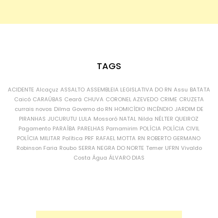
TAGS
ACIDENTE
Alcaçuz
ASSALTO
ASSEMBLEIA LEGISLATIVA DO RN
Assu
BATATA
Caicó
CARAÚBAS
Ceará
CHUVA
CORONEL AZEVEDO
CRIME
CRUZETA
currais novos
Dilma
Governo do RN
HOMICÍDIO
INCÊNDIO
JARDIM DE
PIRANHAS
JUCURUTU
LULA
Mossoró
NATAL
Nilda
NÉLTER QUEIROZ
Pagamento
PARAÍBA
PARELHAS
Parnamirim
POLÍCIA
POLÍCIA CIVIL
POLÍCIA MILITAR
Política
PRF
RAFAEL MOTTA
RN
ROBERTO GERMANO
Robinson Faria
Roubo
SERRA NEGRA DO NORTE
Temer
UFRN
Vivaldo
Costa
Água
ÁLVARO DIAS