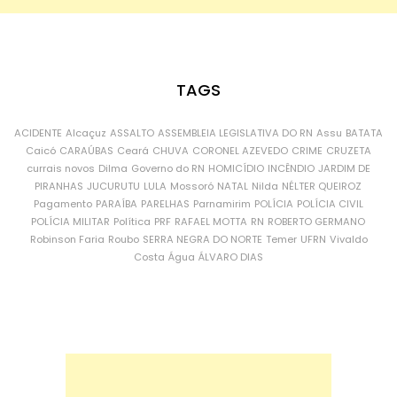
TAGS
ACIDENTE
Alcaçuz
ASSALTO
ASSEMBLEIA LEGISLATIVA DO RN
Assu
BATATA
Caicó
CARAÚBAS
Ceará
CHUVA
CORONEL AZEVEDO
CRIME
CRUZETA
currais novos
Dilma
Governo do RN
HOMICÍDIO
INCÊNDIO
JARDIM DE
PIRANHAS
JUCURUTU
LULA
Mossoró
NATAL
Nilda
NÉLTER QUEIROZ
Pagamento
PARAÍBA
PARELHAS
Parnamirim
POLÍCIA
POLÍCIA CIVIL
POLÍCIA MILITAR
Política
PRF
RAFAEL MOTTA
RN
ROBERTO GERMANO
Robinson Faria
Roubo
SERRA NEGRA DO NORTE
Temer
UFRN
Vivaldo
Costa
Água
ÁLVARO DIAS