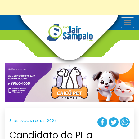
T
o
g
g
l
e
n
a
v
i
g
a
t
i
o
n
8 DE AGOSTO DE 2024
Candidato do PL a