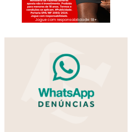
Jogue com responsabilidade. 18+