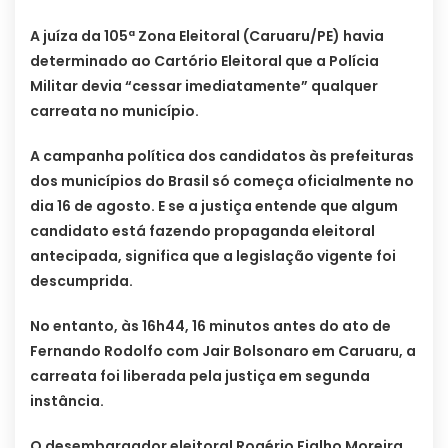
A juíza da 105ª Zona Eleitoral (Caruaru/PE) havia
determinado ao Cartório Eleitoral que a Polícia
Militar devia “cessar imediatamente” qualquer
carreata no município.
A campanha política dos candidatos às prefeituras
dos municípios do Brasil só começa oficialmente no
dia 16 de agosto. E se a justiça entende que algum
candidato está fazendo propaganda eleitoral
antecipada, significa que a legislação vigente foi
descumprida.
No entanto, às 16h44, 16 minutos antes do ato de
Fernando Rodolfo com Jair Bolsonaro em Caruaru, a
carreata foi liberada pela justiça em segunda
instância.
O desembargador eleitoral Rogério Fialho Moreira