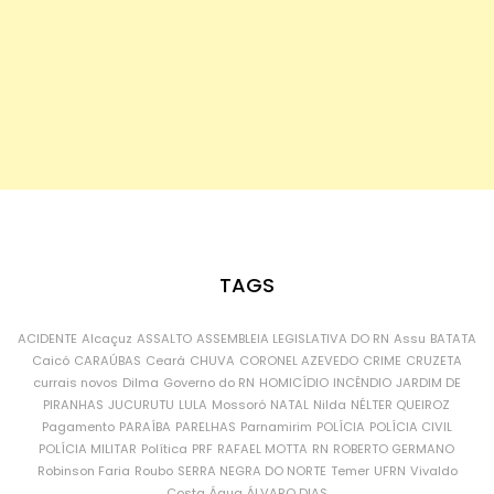
TAGS
ACIDENTE
Alcaçuz
ASSALTO
ASSEMBLEIA LEGISLATIVA DO RN
Assu
BATATA
Caicó
CARAÚBAS
Ceará
CHUVA
CORONEL AZEVEDO
CRIME
CRUZETA
currais novos
Dilma
Governo do RN
HOMICÍDIO
INCÊNDIO
JARDIM DE
PIRANHAS
JUCURUTU
LULA
Mossoró
NATAL
Nilda
NÉLTER QUEIROZ
Pagamento
PARAÍBA
PARELHAS
Parnamirim
POLÍCIA
POLÍCIA CIVIL
POLÍCIA MILITAR
Política
PRF
RAFAEL MOTTA
RN
ROBERTO GERMANO
Robinson Faria
Roubo
SERRA NEGRA DO NORTE
Temer
UFRN
Vivaldo
Costa
Água
ÁLVARO DIAS