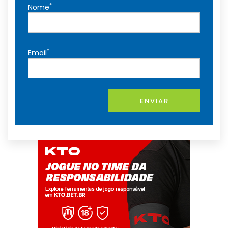
*
Nome
*
Email
ENVIAR