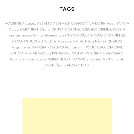
TAGS
ACIDENTE
Alcaçuz
ASSALTO
ASSEMBLEIA LEGISLATIVA DO RN
Assu
BATATA
Caicó
CARAÚBAS
Ceará
CHUVA
CORONEL AZEVEDO
CRIME
CRUZETA
currais novos
Dilma
Governo do RN
HOMICÍDIO
INCÊNDIO
JARDIM DE
PIRANHAS
JUCURUTU
LULA
Mossoró
NATAL
Nilda
NÉLTER QUEIROZ
Pagamento
PARAÍBA
PARELHAS
Parnamirim
POLÍCIA
POLÍCIA CIVIL
POLÍCIA MILITAR
Política
PRF
RAFAEL MOTTA
RN
ROBERTO GERMANO
Robinson Faria
Roubo
SERRA NEGRA DO NORTE
Temer
UFRN
Vivaldo
Costa
Água
ÁLVARO DIAS