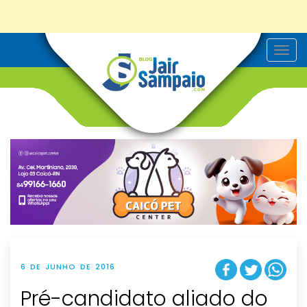
T
o
g
g
l
e
n
a
v
i
g
a
t
i
o
n
6 DE JUNHO DE 2016
Pré-candidato aliado do