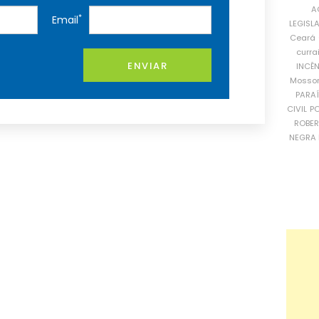
A
*
Email
LEGISL
Ceará
curra
ENVIAR
INCÊ
Mosso
PARA
CIVIL
PO
ROBE
NEGRA 