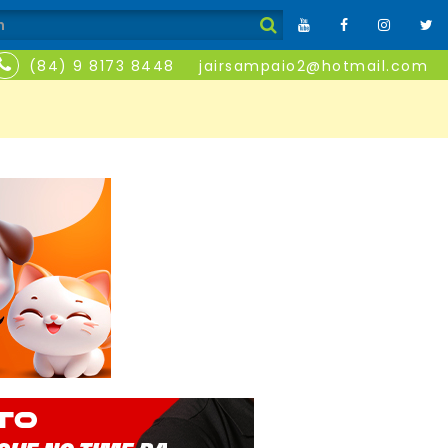
(84) 9 8173 8448
jairsampaio2@hotmail.com