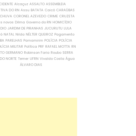
CIDENTE
Alcaçuz
ASSALTO
ASSEMBLEIA
ATIVA DO RN
Assu
BATATA
Caicó
CARAÚBAS
CHUVA
CORONEL AZEVEDO
CRIME
CRUZETA
is novos
Dilma
Governo do RN
HOMICÍDIO
NDIO
JARDIM DE PIRANHAS
JUCURUTU
LULA
ró
NATAL
Nilda
NÉLTER QUEIROZ
Pagamento
ÍBA
PARELHAS
Parnamirim
POLÍCIA
POLÍCIA
LÍCIA MILITAR
Política
PRF
RAFAEL MOTTA
RN
RTO GERMANO
Robinson Faria
Roubo
SERRA
DO NORTE
Temer
UFRN
Vivaldo Costa
Água
ÁLVARO DIAS