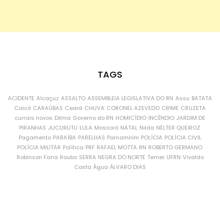
TAGS
ACIDENTE
Alcaçuz
ASSALTO
ASSEMBLEIA LEGISLATIVA DO RN
Assu
BATATA
Caicó
CARAÚBAS
Ceará
CHUVA
CORONEL AZEVEDO
CRIME
CRUZETA
currais novos
Dilma
Governo do RN
HOMICÍDIO
INCÊNDIO
JARDIM DE
PIRANHAS
JUCURUTU
LULA
Mossoró
NATAL
Nilda
NÉLTER QUEIROZ
Pagamento
PARAÍBA
PARELHAS
Parnamirim
POLÍCIA
POLÍCIA CIVIL
POLÍCIA MILITAR
Política
PRF
RAFAEL MOTTA
RN
ROBERTO GERMANO
Robinson Faria
Roubo
SERRA NEGRA DO NORTE
Temer
UFRN
Vivaldo
Costa
Água
ÁLVARO DIAS