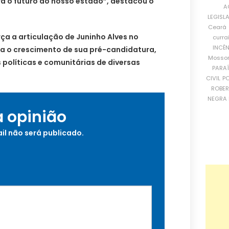
a o futuro do nosso estado”, destacou o
A
LEGISL
Ceará
ça a articulação de Juninho Alves no
curra
INCÊ
ma o crescimento de sua pré-candidatura,
Mosso
 políticas e comunitárias de diversas
PARA
CIVIL
PO
ROBE
NEGRA 
a opinião
il não será publicado.