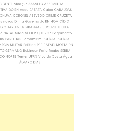
CIDENTE
Alcaçuz
ASSALTO
ASSEMBLEIA
ATIVA DO RN
Assu
BATATA
Caicó
CARAÚBAS
CHUVA
CORONEL AZEVEDO
CRIME
CRUZETA
is novos
Dilma
Governo do RN
HOMICÍDIO
NDIO
JARDIM DE PIRANHAS
JUCURUTU
LULA
ró
NATAL
Nilda
NÉLTER QUEIROZ
Pagamento
ÍBA
PARELHAS
Parnamirim
POLÍCIA
POLÍCIA
LÍCIA MILITAR
Política
PRF
RAFAEL MOTTA
RN
RTO GERMANO
Robinson Faria
Roubo
SERRA
DO NORTE
Temer
UFRN
Vivaldo Costa
Água
ÁLVARO DIAS