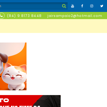
(84) 9 8173 8448
jairsampaio2@hotmail.com