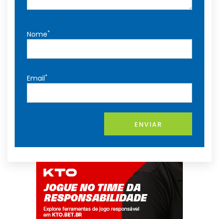
*
Nome
*
Email
ENVIAR