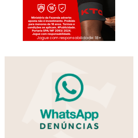
Jogue com responsabilidade. 18+