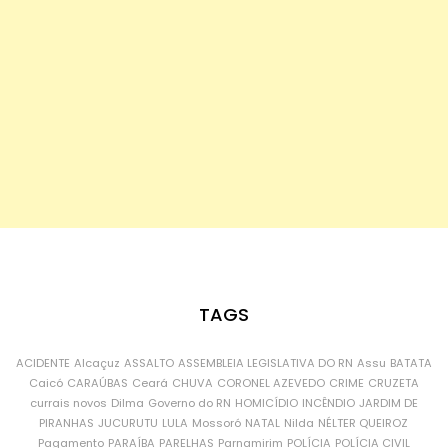
TAGS
ACIDENTE
Alcaçuz
ASSALTO
ASSEMBLEIA LEGISLATIVA DO RN
Assu
BATATA
Caicó
CARAÚBAS
Ceará
CHUVA
CORONEL AZEVEDO
CRIME
CRUZETA
currais novos
Dilma
Governo do RN
HOMICÍDIO
INCÊNDIO
JARDIM DE
PIRANHAS
JUCURUTU
LULA
Mossoró
NATAL
Nilda
NÉLTER QUEIROZ
Pagamento
PARAÍBA
PARELHAS
Parnamirim
POLÍCIA
POLÍCIA CIVIL