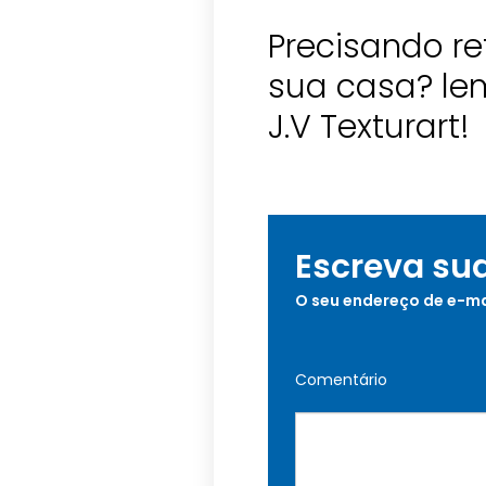
Precisando re
sua casa? le
J.V Texturart!
Escreva su
O seu endereço de e-ma
Comentário