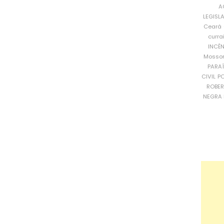
A
LEGISL
Ceará
curra
INCÊ
Mosso
PARA
CIVIL
PO
ROBE
NEGRA 