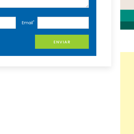
*
Email
ENVIAR