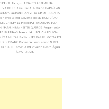
CIDENTE
Alcaçuz
ASSALTO
ASSEMBLEIA
ATIVA DO RN
Assu
BATATA
Caicó
CARAÚBAS
CHUVA
CORONEL AZEVEDO
CRIME
CRUZETA
is novos
Dilma
Governo do RN
HOMICÍDIO
NDIO
JARDIM DE PIRANHAS
JUCURUTU
LULA
ró
NATAL
Nilda
NÉLTER QUEIROZ
Pagamento
ÍBA
PARELHAS
Parnamirim
POLÍCIA
POLÍCIA
LÍCIA MILITAR
Política
PRF
RAFAEL MOTTA
RN
RTO GERMANO
Robinson Faria
Roubo
SERRA
DO NORTE
Temer
UFRN
Vivaldo Costa
Água
ÁLVARO DIAS