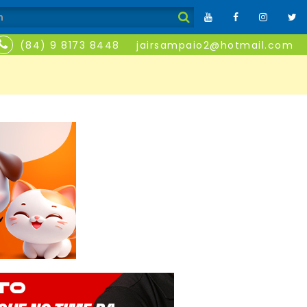
(84) 9 8173 8448
jairsampaio2@hotmail.com