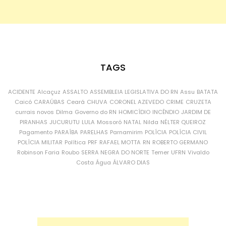
TAGS
ACIDENTE
Alcaçuz
ASSALTO
ASSEMBLEIA LEGISLATIVA DO RN
Assu
BATATA
Caicó
CARAÚBAS
Ceará
CHUVA
CORONEL AZEVEDO
CRIME
CRUZETA
currais novos
Dilma
Governo do RN
HOMICÍDIO
INCÊNDIO
JARDIM DE
PIRANHAS
JUCURUTU
LULA
Mossoró
NATAL
Nilda
NÉLTER QUEIROZ
Pagamento
PARAÍBA
PARELHAS
Parnamirim
POLÍCIA
POLÍCIA CIVIL
POLÍCIA MILITAR
Política
PRF
RAFAEL MOTTA
RN
ROBERTO GERMANO
Robinson Faria
Roubo
SERRA NEGRA DO NORTE
Temer
UFRN
Vivaldo
Costa
Água
ÁLVARO DIAS