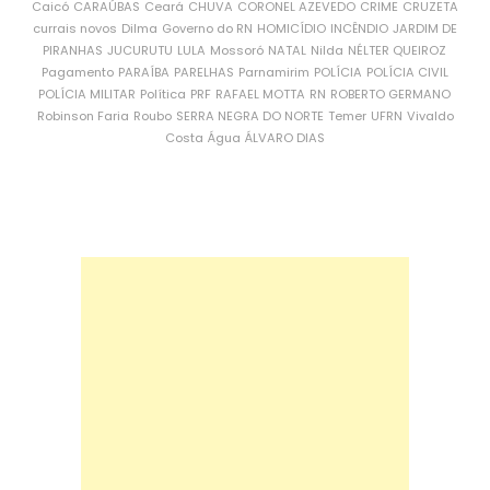
Caicó
CARAÚBAS
Ceará
CHUVA
CORONEL AZEVEDO
CRIME
CRUZETA
currais novos
Dilma
Governo do RN
HOMICÍDIO
INCÊNDIO
JARDIM DE
PIRANHAS
JUCURUTU
LULA
Mossoró
NATAL
Nilda
NÉLTER QUEIROZ
Pagamento
PARAÍBA
PARELHAS
Parnamirim
POLÍCIA
POLÍCIA CIVIL
POLÍCIA MILITAR
Política
PRF
RAFAEL MOTTA
RN
ROBERTO GERMANO
Robinson Faria
Roubo
SERRA NEGRA DO NORTE
Temer
UFRN
Vivaldo
Costa
Água
ÁLVARO DIAS