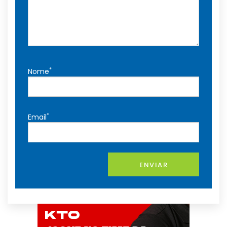
*
Nome
*
Email
ENVIAR