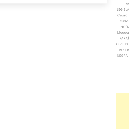
A
LEGISL
Ceará
curra
INCÊ
Mosso
PARA
CIVIL
PO
ROBE
NEGRA 