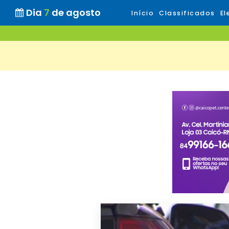
Dia
7
de agosto
Início
Classificados
El