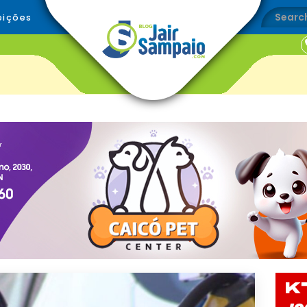
eições