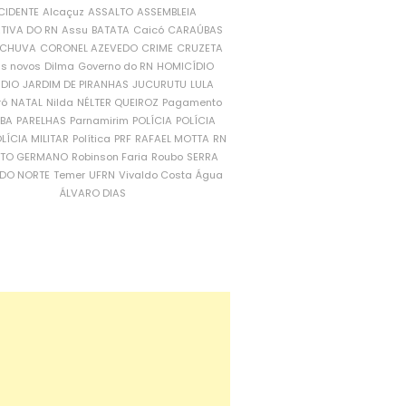
CIDENTE
Alcaçuz
ASSALTO
ASSEMBLEIA
ATIVA DO RN
Assu
BATATA
Caicó
CARAÚBAS
CHUVA
CORONEL AZEVEDO
CRIME
CRUZETA
is novos
Dilma
Governo do RN
HOMICÍDIO
NDIO
JARDIM DE PIRANHAS
JUCURUTU
LULA
ró
NATAL
Nilda
NÉLTER QUEIROZ
Pagamento
ÍBA
PARELHAS
Parnamirim
POLÍCIA
POLÍCIA
LÍCIA MILITAR
Política
PRF
RAFAEL MOTTA
RN
RTO GERMANO
Robinson Faria
Roubo
SERRA
DO NORTE
Temer
UFRN
Vivaldo Costa
Água
ÁLVARO DIAS