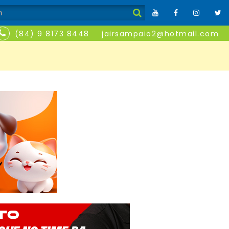
(84) 9 8173 8448
jairsampaio2@hotmail.com