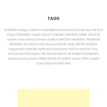
TAGS
ACIDENTE
Alcaçuz
ASSALTO
ASSEMBLEIA LEGISLATIVA DO RN
Assu
BATATA
Caicó
CARAÚBAS
Ceará
CHUVA
CORONEL AZEVEDO
CRIME
CRUZETA
currais novos
Dilma
Governo do RN
HOMICÍDIO
INCÊNDIO
JARDIM DE
PIRANHAS
JUCURUTU
LULA
Mossoró
NATAL
Nilda
NÉLTER QUEIROZ
Pagamento
PARAÍBA
PARELHAS
Parnamirim
POLÍCIA
POLÍCIA CIVIL
POLÍCIA MILITAR
Política
PRF
RAFAEL MOTTA
RN
ROBERTO GERMANO
Robinson Faria
Roubo
SERRA NEGRA DO NORTE
Temer
UFRN
Vivaldo
Costa
Água
ÁLVARO DIAS