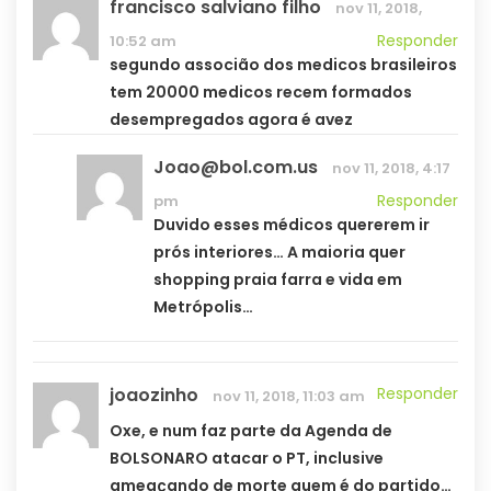
francisco salviano filho
nov 11, 2018,
Responder
10:52 am
segundo associão dos medicos brasileiros
tem 20000 medicos recem formados
desempregados agora é avez
Joao@bol.com.us
nov 11, 2018, 4:17
Responder
pm
Duvido esses médicos quererem ir
prós interiores… A maioria quer
shopping praia farra e vida em
Metrópolis…
joaozinho
Responder
nov 11, 2018, 11:03 am
Oxe, e num faz parte da Agenda de
BOLSONARO atacar o PT, inclusive
ameaçando de morte quem é do partido…