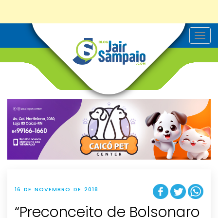
T
o
g
g
l
e
n
a
v
i
g
a
t
i
o
n
16 DE NOVEMBRO DE 2018
“Preconceito de Bolsonaro