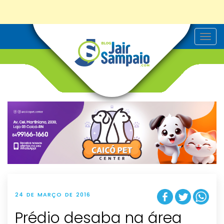
T
o
g
g
l
e
n
a
v
i
g
a
t
i
o
n
24 DE MARÇO DE 2016
Prédio desaba na área