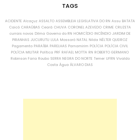
TAGS
ACIDENTE
Alcaçuz
ASSALTO
ASSEMBLEIA LEGISLATIVA DO RN
Assu
BATATA
Caicó
CARAÚBAS
Ceará
CHUVA
CORONEL AZEVEDO
CRIME
CRUZETA
currais novos
Dilma
Governo do RN
HOMICÍDIO
INCÊNDIO
JARDIM DE
PIRANHAS
JUCURUTU
LULA
Mossoró
NATAL
Nilda
NÉLTER QUEIROZ
Pagamento
PARAÍBA
PARELHAS
Parnamirim
POLÍCIA
POLÍCIA CIVIL
POLÍCIA MILITAR
Política
PRF
RAFAEL MOTTA
RN
ROBERTO GERMANO
Robinson Faria
Roubo
SERRA NEGRA DO NORTE
Temer
UFRN
Vivaldo
Costa
Água
ÁLVARO DIAS