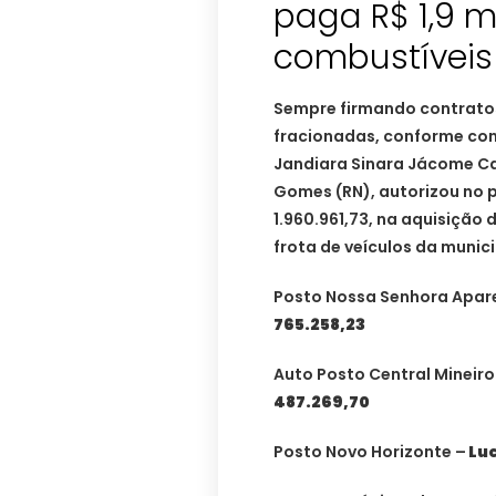
paga R$ 1,9 
combustíveis
Sempre firmando contratos
fracionadas, conforme cons
Jandiara Sinara Jácome Ca
Gomes (RN), autorizou no 
1.960.961,73, na aquisição
frota de veículos da muni
Posto Nossa Senhora Apar
765.258,23
Auto Posto Central Mineir
487.269,70
Posto Novo Horizonte –
Luc