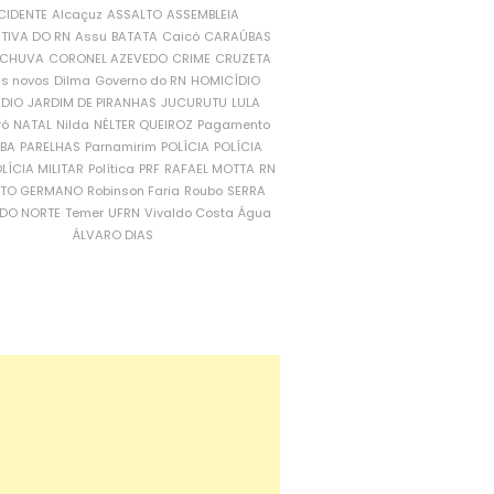
CIDENTE
Alcaçuz
ASSALTO
ASSEMBLEIA
ATIVA DO RN
Assu
BATATA
Caicó
CARAÚBAS
CHUVA
CORONEL AZEVEDO
CRIME
CRUZETA
is novos
Dilma
Governo do RN
HOMICÍDIO
NDIO
JARDIM DE PIRANHAS
JUCURUTU
LULA
ró
NATAL
Nilda
NÉLTER QUEIROZ
Pagamento
ÍBA
PARELHAS
Parnamirim
POLÍCIA
POLÍCIA
LÍCIA MILITAR
Política
PRF
RAFAEL MOTTA
RN
RTO GERMANO
Robinson Faria
Roubo
SERRA
DO NORTE
Temer
UFRN
Vivaldo Costa
Água
ÁLVARO DIAS