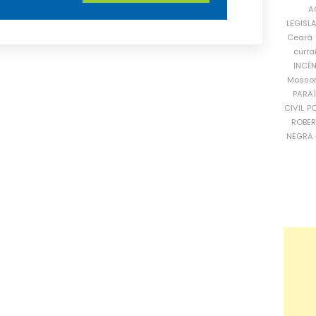
A
LEGISL
Ceará
curra
INCÊ
Mosso
PARA
CIVIL
PO
ROBE
NEGRA 