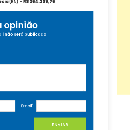
écia
(RN) –
R$ 264.209,76
a opinião
il não será publicado.
*
Email
ENVIAR