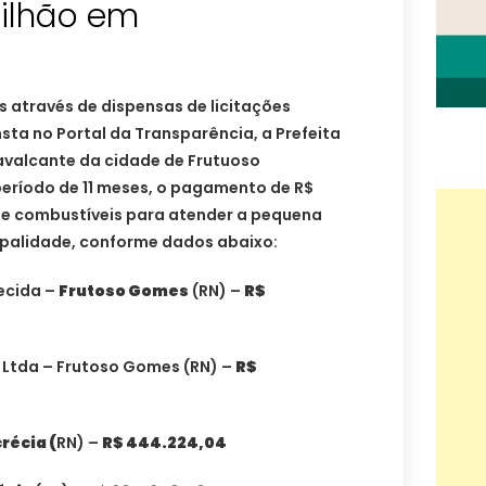
milhão em
 através de dispensas de licitações
ta no Portal da Transparência, a Prefeita
valcante da cidade de Frutuoso
período de 11 meses, o pagamento de R$
 de combustíveis para atender a pequena
cipalidade, conforme dados abaixo:
ecida –
Frutoso Gomes
(RN) –
R$
o Ltda – Frutoso Gomes (RN) –
R$
récia (
RN) –
R$ 444.224,04