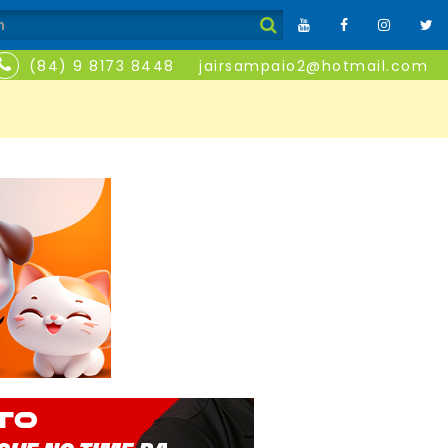
(84) 9 8173 8448
jairsampaio2@hotmail.com