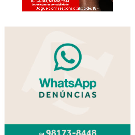
Jogue com responsabilidade. 18+