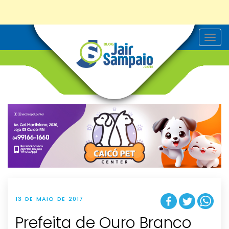
T
o
g
g
l
e
n
a
v
i
g
a
t
i
o
n
13 DE MAIO DE 2017
Prefeita de Ouro Branco