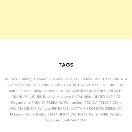
TAGS
ACIDENTE
Alcaçuz
ASSALTO
ASSEMBLEIA LEGISLATIVA DO RN
Assu
BATATA
Caicó
CARAÚBAS
Ceará
CHUVA
CORONEL AZEVEDO
CRIME
CRUZETA
currais novos
Dilma
Governo do RN
HOMICÍDIO
INCÊNDIO
JARDIM DE
PIRANHAS
JUCURUTU
LULA
Mossoró
NATAL
Nilda
NÉLTER QUEIROZ
Pagamento
PARAÍBA
PARELHAS
Parnamirim
POLÍCIA
POLÍCIA CIVIL
POLÍCIA MILITAR
Política
PRF
RAFAEL MOTTA
RN
ROBERTO GERMANO
Robinson Faria
Roubo
SERRA NEGRA DO NORTE
Temer
UFRN
Vivaldo
Costa
Água
ÁLVARO DIAS