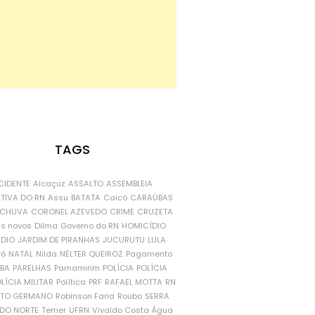
TAGS
CIDENTE
Alcaçuz
ASSALTO
ASSEMBLEIA
ATIVA DO RN
Assu
BATATA
Caicó
CARAÚBAS
CHUVA
CORONEL AZEVEDO
CRIME
CRUZETA
is novos
Dilma
Governo do RN
HOMICÍDIO
NDIO
JARDIM DE PIRANHAS
JUCURUTU
LULA
ró
NATAL
Nilda
NÉLTER QUEIROZ
Pagamento
ÍBA
PARELHAS
Parnamirim
POLÍCIA
POLÍCIA
LÍCIA MILITAR
Política
PRF
RAFAEL MOTTA
RN
RTO GERMANO
Robinson Faria
Roubo
SERRA
DO NORTE
Temer
UFRN
Vivaldo Costa
Água