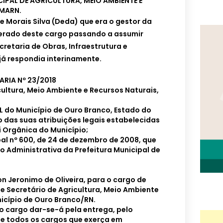
IPAL DE AGRICULTURA, MEIO AMBIENTE E
MARN.
e Morais Silva (Deda) que era o gestor da
onerado deste cargo passando a assumir
cretaria de Obras, Infraestrutura e
já respondia interinamente.
ARIA Nº 23/2018
ultura, Meio Ambiente e Recursos Naturais,
 do Município de Ouro Branco, Estado do
o das suas atribuições legais estabelecidas
ei Orgânica do Município;
al nº 600, de 24 de dezembro de 2008, que
 Administrativa da Prefeitura Municipal de
son Jeronimo de Oliveira, para o cargo de
 Secretário de Agricultura, Meio Ambiente
icípio de Ouro Branco/RN.
o cargo dar-se-á pela entrega, pelo
e todos os cargos que exerça em