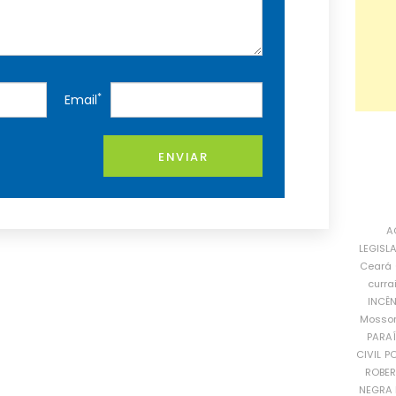
*
Email
ENVIAR
A
LEGISL
Ceará
curra
INCÊ
Mosso
PARA
CIVIL
PO
ROBE
NEGRA 