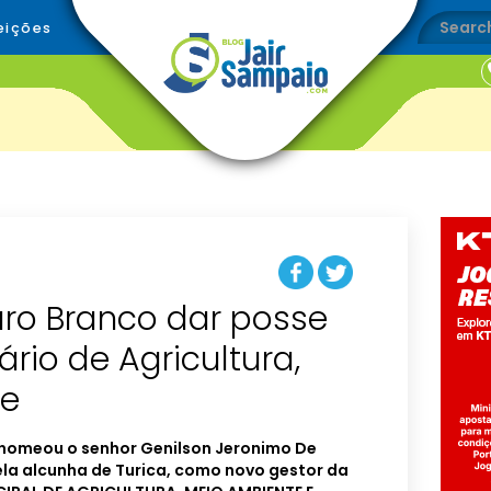
eições
uro Branco dar posse
ário de Agricultura,
te
 nomeou o senhor Genilson Jeronimo De
ela alcunha de Turica, como novo gestor da