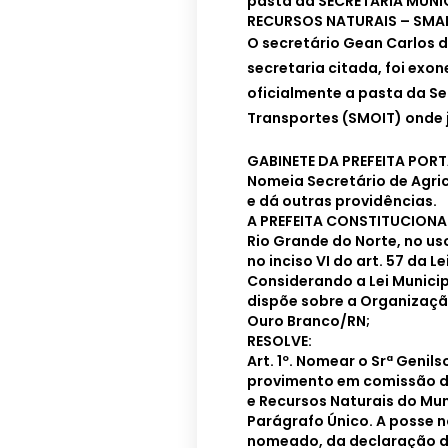
pasta da SECRETARIA MUNIC
RECURSOS NATURAIS – SMA
O secretário Gean Carlos d
secretaria citada, foi ex
oficialmente a pasta da Se
Transportes (SMOIT) onde 
GABINETE DA PREFEITA PORT
Nomeia Secretário de Agric
e dá outras providências.
A PREFEITA CONSTITUCIONAL
Rio Grande do Norte, no us
no inciso VI do art. 57 da L
Considerando a Lei Municip
dispõe sobre a Organização
Ouro Branco/RN;
RESOLVE:
Art. 1º. Nomear o Srª Genil
provimento em comissão de
e Recursos Naturais do Mun
Parágrafo Único. A posse n
nomeado, da declaração d