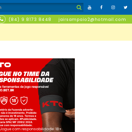
(84) 9 8173 8448
jairsampaio2@hotmail.com
Jogue com responsabilidade. 18+