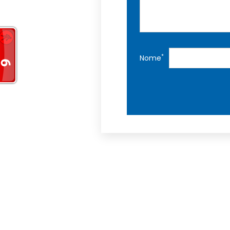
*
Nome