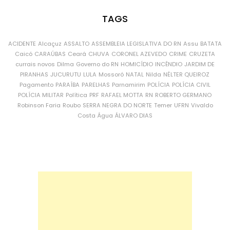
TAGS
ACIDENTE
Alcaçuz
ASSALTO
ASSEMBLEIA LEGISLATIVA DO RN
Assu
BATATA
Caicó
CARAÚBAS
Ceará
CHUVA
CORONEL AZEVEDO
CRIME
CRUZETA
currais novos
Dilma
Governo do RN
HOMICÍDIO
INCÊNDIO
JARDIM DE
PIRANHAS
JUCURUTU
LULA
Mossoró
NATAL
Nilda
NÉLTER QUEIROZ
Pagamento
PARAÍBA
PARELHAS
Parnamirim
POLÍCIA
POLÍCIA CIVIL
POLÍCIA MILITAR
Política
PRF
RAFAEL MOTTA
RN
ROBERTO GERMANO
Robinson Faria
Roubo
SERRA NEGRA DO NORTE
Temer
UFRN
Vivaldo
Costa
Água
ÁLVARO DIAS