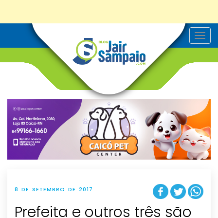
T
o
g
g
l
e
n
a
v
i
g
a
t
i
o
n
8 DE SETEMBRO DE 2017
Prefeita e outros três são