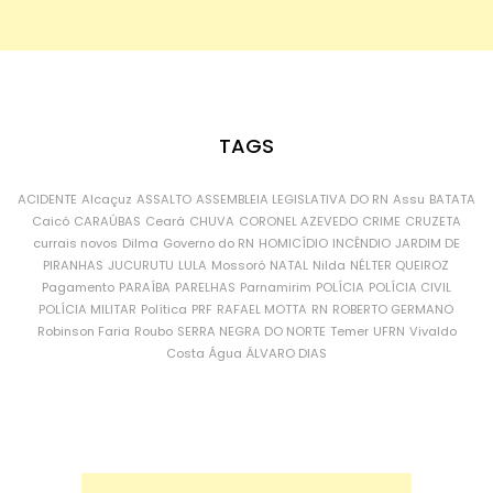
TAGS
ACIDENTE
Alcaçuz
ASSALTO
ASSEMBLEIA LEGISLATIVA DO RN
Assu
BATATA
Caicó
CARAÚBAS
Ceará
CHUVA
CORONEL AZEVEDO
CRIME
CRUZETA
currais novos
Dilma
Governo do RN
HOMICÍDIO
INCÊNDIO
JARDIM DE
PIRANHAS
JUCURUTU
LULA
Mossoró
NATAL
Nilda
NÉLTER QUEIROZ
Pagamento
PARAÍBA
PARELHAS
Parnamirim
POLÍCIA
POLÍCIA CIVIL
POLÍCIA MILITAR
Política
PRF
RAFAEL MOTTA
RN
ROBERTO GERMANO
Robinson Faria
Roubo
SERRA NEGRA DO NORTE
Temer
UFRN
Vivaldo
Costa
Água
ÁLVARO DIAS