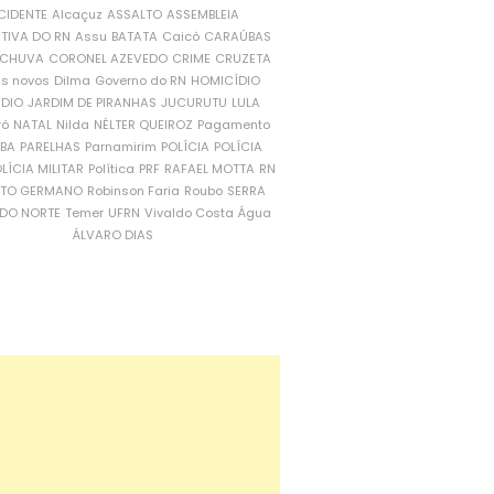
CIDENTE
Alcaçuz
ASSALTO
ASSEMBLEIA
ATIVA DO RN
Assu
BATATA
Caicó
CARAÚBAS
CHUVA
CORONEL AZEVEDO
CRIME
CRUZETA
is novos
Dilma
Governo do RN
HOMICÍDIO
NDIO
JARDIM DE PIRANHAS
JUCURUTU
LULA
ró
NATAL
Nilda
NÉLTER QUEIROZ
Pagamento
ÍBA
PARELHAS
Parnamirim
POLÍCIA
POLÍCIA
LÍCIA MILITAR
Política
PRF
RAFAEL MOTTA
RN
RTO GERMANO
Robinson Faria
Roubo
SERRA
DO NORTE
Temer
UFRN
Vivaldo Costa
Água
ÁLVARO DIAS