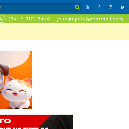
(84) 9 8173 8448
jairsampaio2@hotmail.com