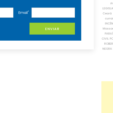
A
LEGISL
*
Email
Ceará
curra
INCÊ
Mosso
ENVIAR
PARA
CIVIL
PO
ROBE
NEGRA 