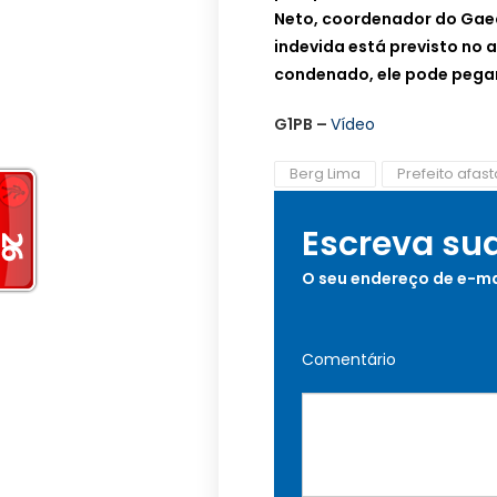
Neto, coordenador do Gae
indevida está previsto no a
condenado, ele pode pegar 
G1PB –
Vídeo
Berg Lima
Prefeito afas
Escreva su
O seu endereço de e-ma
Comentário