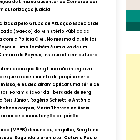
ibição de Lima se ausentar da Comarca por
m autorização judicial.
realizada pelo Grupo de Atuação Especial de
zado (Gaeco) do Ministério Público da
com a Polícia Civil. No mesmo dia, ele foi
 Bayeux. Lima também é um alvo de um
Câmara de Bayeux, instaurado em outubro.
entenderam que Berg Lima não integrava
 e que o recebimento de propina seria
m isso, eles decidiram aplicar uma série de
or. Foram a favor da liberdade de Berg
 Reis Júnior, Rogério Schietti e Antônio
 habeas corpus, Maria Thereza de Assis
otaram pela manutenção da prisão.
raíba (MPPB) denunciou, em julho, Berg Lima
ussão. Segundo o promotor Octávio Paulo