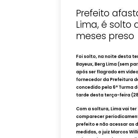
Prefeito afas
Lima, é solto
meses preso
Foi solto, na noite desta t
Bayeux, Berg Lima (sem part
após ser flagrado em víde
fornecedor da Prefeitura d
concedido pela 6ª Turma do
tarde desta terça-feira (28
Com a soltura, Lima vai te
comparecer periodicamente
prefeito e não acessar as 
medidas, o juiz Marcos Will