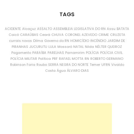
TAGS
ACIDENTE
Alcaçuz
ASSALTO
ASSEMBLEIA LEGISLATIVA DO RN
Assu
BATATA
Caicó
CARAÚBAS
Ceará
CHUVA
CORONEL AZEVEDO
CRIME
CRUZETA
currais novos
Dilma
Governo do RN
HOMICÍDIO
INCÊNDIO
JARDIM DE
PIRANHAS
JUCURUTU
LULA
Mossoró
NATAL
Nilda
NÉLTER QUEIROZ
Pagamento
PARAÍBA
PARELHAS
Parnamirim
POLÍCIA
POLÍCIA CIVIL
POLÍCIA MILITAR
Política
PRF
RAFAEL MOTTA
RN
ROBERTO GERMANO
Robinson Faria
Roubo
SERRA NEGRA DO NORTE
Temer
UFRN
Vivaldo
Costa
Água
ÁLVARO DIAS