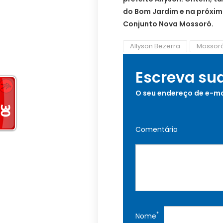
do Bom Jardim e na próxima
Conjunto Nova Mossoró.
Allyson Bezerra
Mossor
Escreva su
O seu endereço de e-ma
Comentário
*
Nome