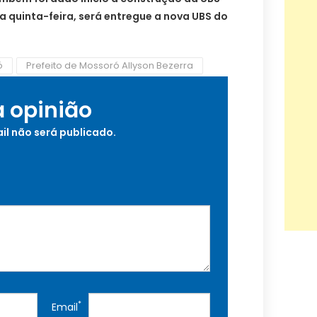
 quinta-feira, será entregue a nova UBS do
ó
Prefeito de Mossoró Allyson Bezerra
a opinião
il não será publicado.
*
Email