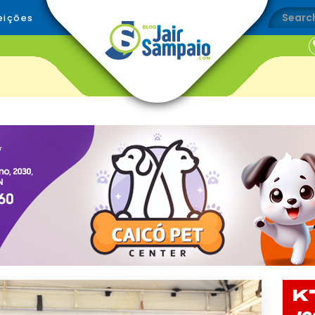
eições