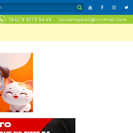
(84) 9 8173 8448
jairsampaio2@hotmail.com