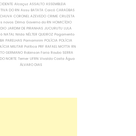
CIDENTE
Alcaçuz
ASSALTO
ASSEMBLEIA
ATIVA DO RN
Assu
BATATA
Caicó
CARAÚBAS
CHUVA
CORONEL AZEVEDO
CRIME
CRUZETA
is novos
Dilma
Governo do RN
HOMICÍDIO
NDIO
JARDIM DE PIRANHAS
JUCURUTU
LULA
ró
NATAL
Nilda
NÉLTER QUEIROZ
Pagamento
ÍBA
PARELHAS
Parnamirim
POLÍCIA
POLÍCIA
LÍCIA MILITAR
Política
PRF
RAFAEL MOTTA
RN
RTO GERMANO
Robinson Faria
Roubo
SERRA
DO NORTE
Temer
UFRN
Vivaldo Costa
Água
ÁLVARO DIAS