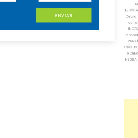
A
LEGISL
ENVIAR
Ceará
curra
INCÊ
Mosso
PARA
CIVIL
PO
ROBE
NEGRA 