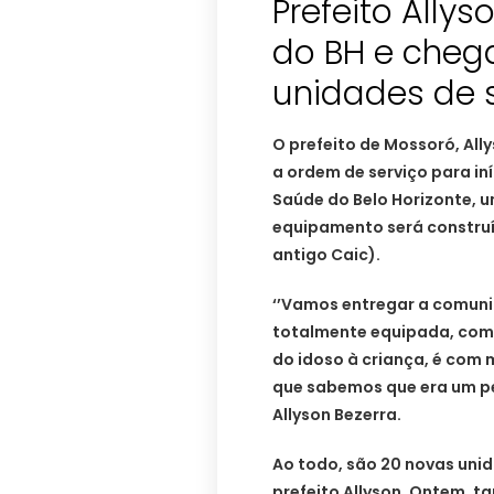
Prefeito Allys
do BH e cheg
unidades de
O prefeito de Mossoró, Ally
a ordem de serviço para in
Saúde do Belo Horizonte, 
equipamento será construí
antigo Caic).
‘’Vamos entregar a comun
totalmente equipada, com 
do idoso à criança, é com 
que sabemos que era um pe
Allyson Bezerra.
Ao todo, são 20 novas uni
prefeito Allyson. Ontem, t