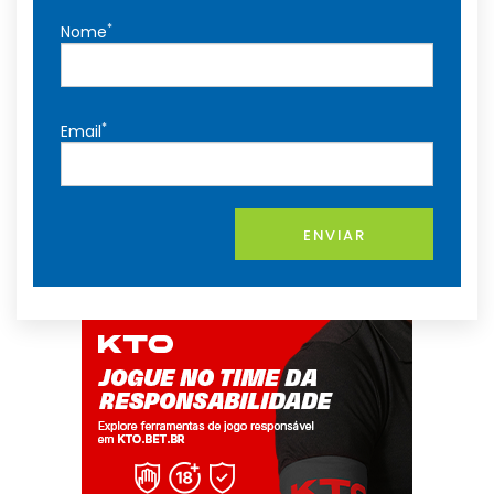
*
Nome
*
Email
ENVIAR