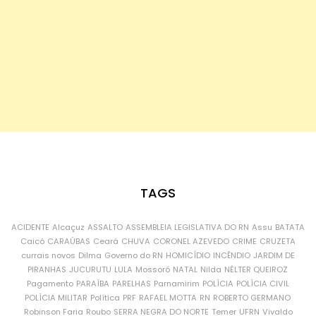
TAGS
ACIDENTE
Alcaçuz
ASSALTO
ASSEMBLEIA LEGISLATIVA DO RN
Assu
BATATA
Caicó
CARAÚBAS
Ceará
CHUVA
CORONEL AZEVEDO
CRIME
CRUZETA
currais novos
Dilma
Governo do RN
HOMICÍDIO
INCÊNDIO
JARDIM DE
PIRANHAS
JUCURUTU
LULA
Mossoró
NATAL
Nilda
NÉLTER QUEIROZ
Pagamento
PARAÍBA
PARELHAS
Parnamirim
POLÍCIA
POLÍCIA CIVIL
POLÍCIA MILITAR
Política
PRF
RAFAEL MOTTA
RN
ROBERTO GERMANO
Robinson Faria
Roubo
SERRA NEGRA DO NORTE
Temer
UFRN
Vivaldo