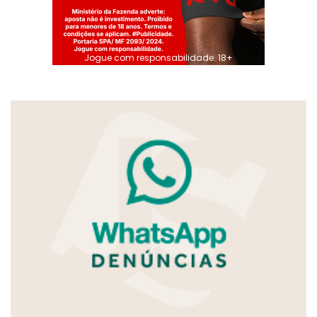
Jogue com responsabilidade. 18+