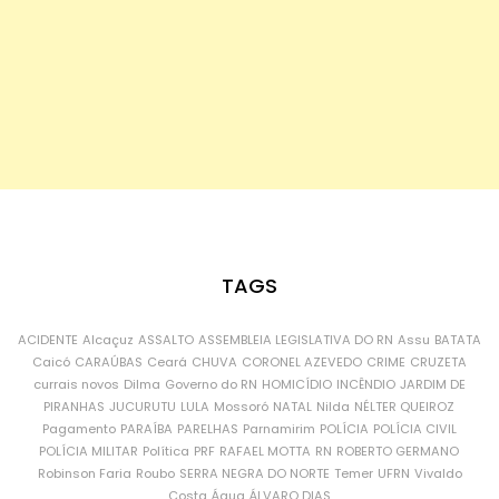
TAGS
ACIDENTE
Alcaçuz
ASSALTO
ASSEMBLEIA LEGISLATIVA DO RN
Assu
BATATA
Caicó
CARAÚBAS
Ceará
CHUVA
CORONEL AZEVEDO
CRIME
CRUZETA
currais novos
Dilma
Governo do RN
HOMICÍDIO
INCÊNDIO
JARDIM DE
PIRANHAS
JUCURUTU
LULA
Mossoró
NATAL
Nilda
NÉLTER QUEIROZ
Pagamento
PARAÍBA
PARELHAS
Parnamirim
POLÍCIA
POLÍCIA CIVIL
POLÍCIA MILITAR
Política
PRF
RAFAEL MOTTA
RN
ROBERTO GERMANO
Robinson Faria
Roubo
SERRA NEGRA DO NORTE
Temer
UFRN
Vivaldo
Costa
Água
ÁLVARO DIAS