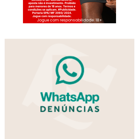
Jogue com responsabilidade. 18+