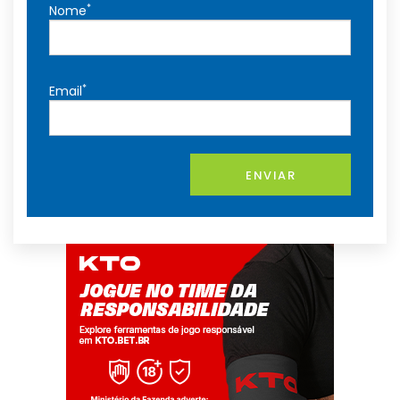
*
Nome
*
Email
ENVIAR