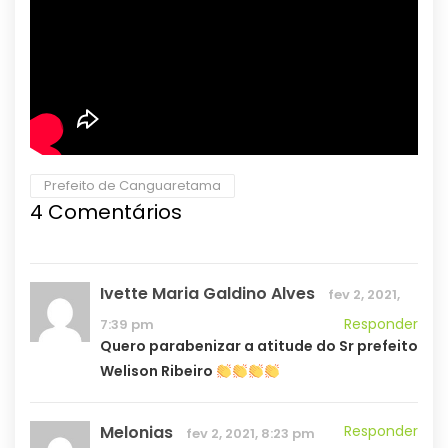
Prefeito de Canguaretama
4 Comentários
Ivette Maria Galdino Alves
fev 2, 2021,
Responder
7:39 pm
Quero parabenizar a atitude do Sr prefeito
Welison Ribeiro
Melonias
Responder
fev 2, 2021, 8:23 pm