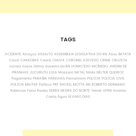
TAGS
ACIDENTE
Alcaçuz
ASSALTO
ASSEMBLEIA LEGISLATIVA DO RN
Assu
BATATA
Caicó
CARAÚBAS
Ceará
CHUVA
CORONEL AZEVEDO
CRIME
CRUZETA
currais novos
Dilma
Governo do RN
HOMICÍDIO
INCÊNDIO
JARDIM DE
PIRANHAS
JUCURUTU
LULA
Mossoró
NATAL
Nilda
NÉLTER QUEIROZ
Pagamento
PARAÍBA
PARELHAS
Parnamirim
POLÍCIA
POLÍCIA CIVIL
POLÍCIA MILITAR
Política
PRF
RAFAEL MOTTA
RN
ROBERTO GERMANO
Robinson Faria
Roubo
SERRA NEGRA DO NORTE
Temer
UFRN
Vivaldo
Costa
Água
ÁLVARO DIAS