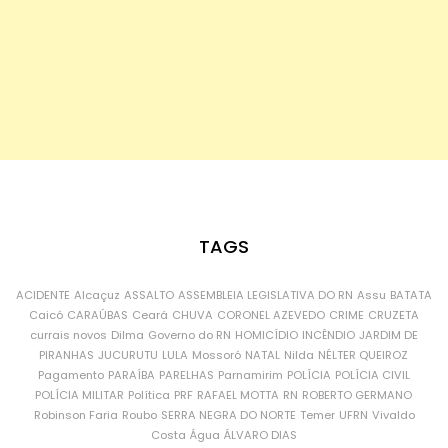
TAGS
ACIDENTE
Alcaçuz
ASSALTO
ASSEMBLEIA LEGISLATIVA DO RN
Assu
BATATA
Caicó
CARAÚBAS
Ceará
CHUVA
CORONEL AZEVEDO
CRIME
CRUZETA
currais novos
Dilma
Governo do RN
HOMICÍDIO
INCÊNDIO
JARDIM DE
PIRANHAS
JUCURUTU
LULA
Mossoró
NATAL
Nilda
NÉLTER QUEIROZ
Pagamento
PARAÍBA
PARELHAS
Parnamirim
POLÍCIA
POLÍCIA CIVIL
POLÍCIA MILITAR
Política
PRF
RAFAEL MOTTA
RN
ROBERTO GERMANO
Robinson Faria
Roubo
SERRA NEGRA DO NORTE
Temer
UFRN
Vivaldo
Costa
Água
ÁLVARO DIAS