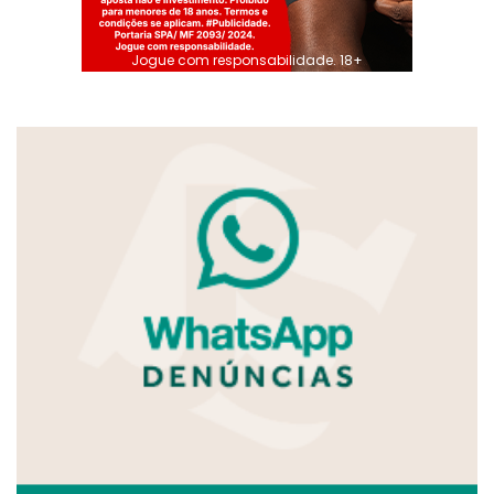
Jogue com responsabilidade. 18+