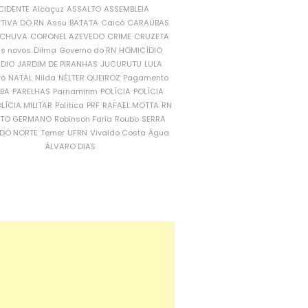
CIDENTE
Alcaçuz
ASSALTO
ASSEMBLEIA
ATIVA DO RN
Assu
BATATA
Caicó
CARAÚBAS
CHUVA
CORONEL AZEVEDO
CRIME
CRUZETA
is novos
Dilma
Governo do RN
HOMICÍDIO
NDIO
JARDIM DE PIRANHAS
JUCURUTU
LULA
ró
NATAL
Nilda
NÉLTER QUEIROZ
Pagamento
ÍBA
PARELHAS
Parnamirim
POLÍCIA
POLÍCIA
LÍCIA MILITAR
Política
PRF
RAFAEL MOTTA
RN
RTO GERMANO
Robinson Faria
Roubo
SERRA
DO NORTE
Temer
UFRN
Vivaldo Costa
Água
ÁLVARO DIAS