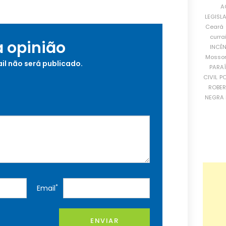
A
LEGISL
Ceará
curra
a opinião
INCÊ
Mosso
il não será publicado.
PARA
CIVIL
PO
ROBE
NEGRA 
*
Email
ENVIAR