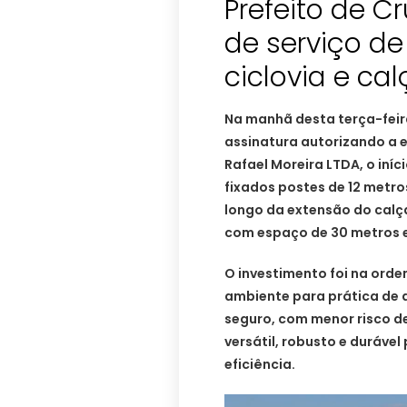
Prefeito de C
de serviço d
ciclovia e ca
Na manhã desta terça-feira
assinatura autorizando a 
Rafael Moreira LTDA, o iníc
fixados postes de 12 metro
longo da extensão do calç
com espaço de 30 metros e
O investimento foi na orde
ambiente para prática de a
seguro, com menor risco d
versátil, robusto e durável
eficiência.