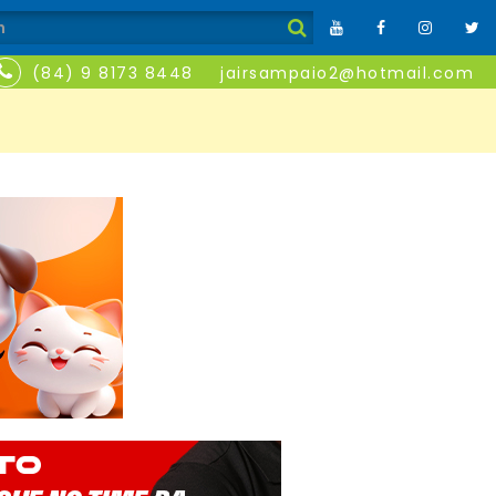
(84) 9 8173 8448
jairsampaio2@hotmail.com