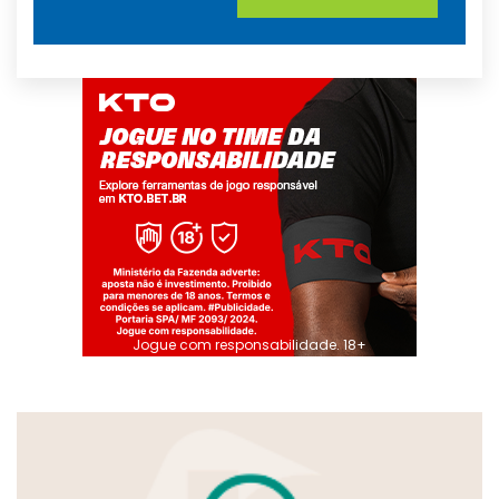
Jogue com responsabilidade. 18+