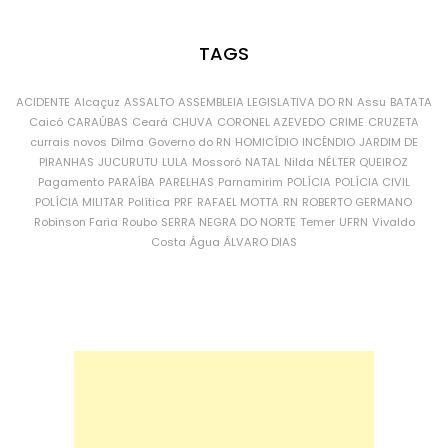
TAGS
ACIDENTE
Alcaçuz
ASSALTO
ASSEMBLEIA LEGISLATIVA DO RN
Assu
BATATA
Caicó
CARAÚBAS
Ceará
CHUVA
CORONEL AZEVEDO
CRIME
CRUZETA
currais novos
Dilma
Governo do RN
HOMICÍDIO
INCÊNDIO
JARDIM DE
PIRANHAS
JUCURUTU
LULA
Mossoró
NATAL
Nilda
NÉLTER QUEIROZ
Pagamento
PARAÍBA
PARELHAS
Parnamirim
POLÍCIA
POLÍCIA CIVIL
POLÍCIA MILITAR
Política
PRF
RAFAEL MOTTA
RN
ROBERTO GERMANO
Robinson Faria
Roubo
SERRA NEGRA DO NORTE
Temer
UFRN
Vivaldo
Costa
Água
ÁLVARO DIAS