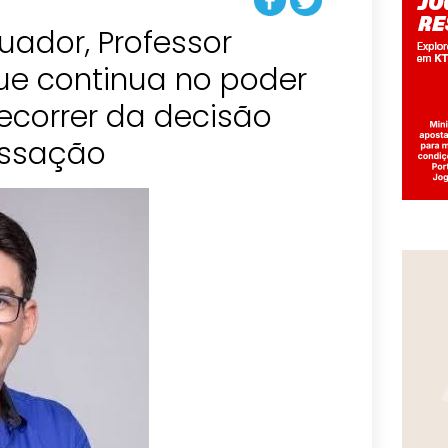
quador, Professor
que continua no poder
ecorrer da decisão
assação