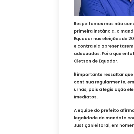
Respeitamos mas não con
primeira instância, o mand
Equador nas eleições de 2
e contra ela apresentaremo
adequados. Foi o que enfati
Cletson de Equador.
É importante ressaltar qu
continua regularmente, e
urnas, pois a legislação el
imediatos.
A equipe do prefeito afirma
legalidade do mandato con
Justiça Eleitoral, em hom