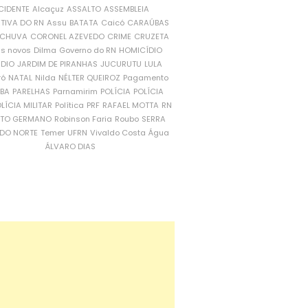
CIDENTE
Alcaçuz
ASSALTO
ASSEMBLEIA
ATIVA DO RN
Assu
BATATA
Caicó
CARAÚBAS
CHUVA
CORONEL AZEVEDO
CRIME
CRUZETA
is novos
Dilma
Governo do RN
HOMICÍDIO
NDIO
JARDIM DE PIRANHAS
JUCURUTU
LULA
ró
NATAL
Nilda
NÉLTER QUEIROZ
Pagamento
ÍBA
PARELHAS
Parnamirim
POLÍCIA
POLÍCIA
LÍCIA MILITAR
Política
PRF
RAFAEL MOTTA
RN
RTO GERMANO
Robinson Faria
Roubo
SERRA
DO NORTE
Temer
UFRN
Vivaldo Costa
Água
ÁLVARO DIAS