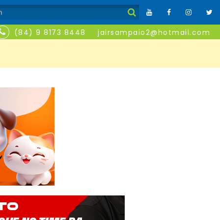
(84) 9 8173 8448
jairsampaio2@hotmail.com