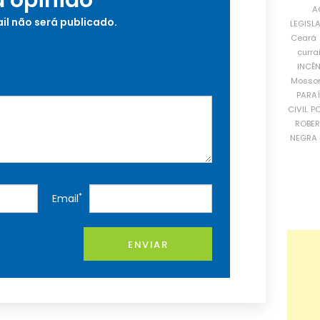
a opinião
A
il não será publicado.
LEGISL
Ceará
curra
INCÊ
Mosso
PARA
CIVIL
PO
ROBE
NEGRA 
*
Email
ENVIAR