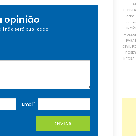
A
LEGISL
a opinião
Ceará
curra
INCÊ
il não será publicado.
Mosso
PARA
CIVIL
PO
ROBE
NEGRA 
*
Email
ENVIAR