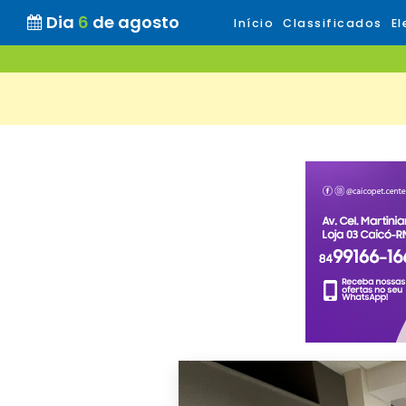
Dia
6
de agosto
Início
Classificados
El