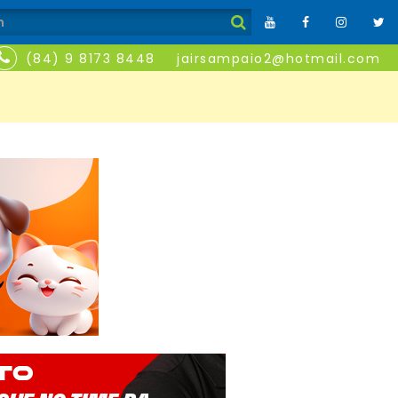
(84) 9 8173 8448
jairsampaio2@hotmail.com