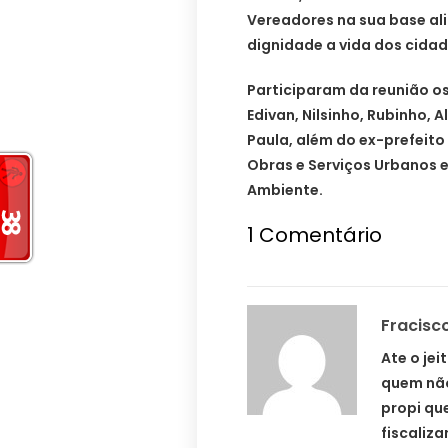
Vereadores na sua base ali
dignidade a vida dos cida
Participaram da reunião os
Edivan, Nilsinho, Rubinho, 
Paula, além do ex-prefeito 
Obras e Serviços Urbanos e
Ambiente.
1
Comentário
Fracisc
Ate o jei
quem não
propi qu
fiscaliza