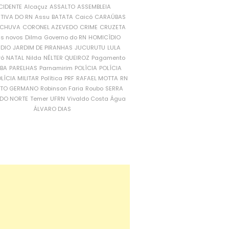
CIDENTE
Alcaçuz
ASSALTO
ASSEMBLEIA
ATIVA DO RN
Assu
BATATA
Caicó
CARAÚBAS
CHUVA
CORONEL AZEVEDO
CRIME
CRUZETA
is novos
Dilma
Governo do RN
HOMICÍDIO
NDIO
JARDIM DE PIRANHAS
JUCURUTU
LULA
ró
NATAL
Nilda
NÉLTER QUEIROZ
Pagamento
ÍBA
PARELHAS
Parnamirim
POLÍCIA
POLÍCIA
LÍCIA MILITAR
Política
PRF
RAFAEL MOTTA
RN
RTO GERMANO
Robinson Faria
Roubo
SERRA
DO NORTE
Temer
UFRN
Vivaldo Costa
Água
ÁLVARO DIAS