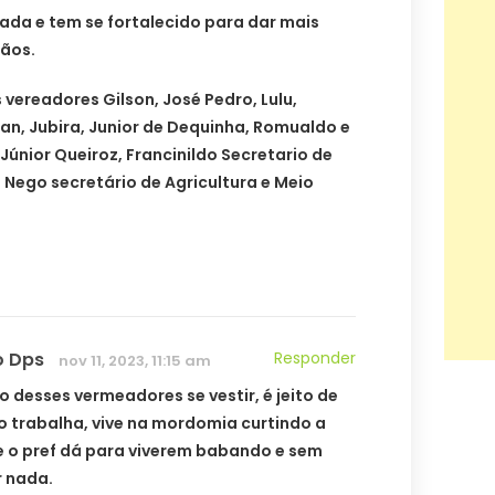
ada e tem se fortalecido para dar mais
dãos.
 vereadores Gilson, José Pedro, Lulu,
Alan, Jubira, Junior de Dequinha, Romualdo e
Júnior Queiroz, Francinildo Secretario de
 Nego secretário de Agricultura e Meio
o Dps
Responder
nov 11, 2023, 11:15 am
to desses vermeadores se vestir, é jeito de
 trabalha, vive na mordomia curtindo a
e o pref dá para viverem babando e sem
r nada.