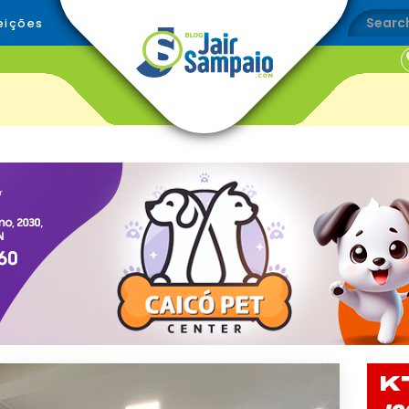
eições