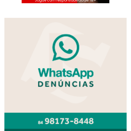
Jogue com responsabilidade. 18+