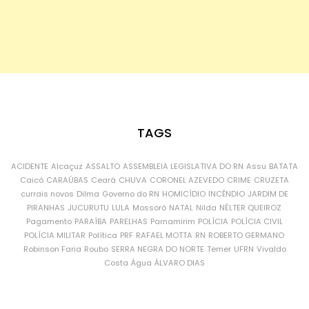
TAGS
ACIDENTE
Alcaçuz
ASSALTO
ASSEMBLEIA LEGISLATIVA DO RN
Assu
BATATA
Caicó
CARAÚBAS
Ceará
CHUVA
CORONEL AZEVEDO
CRIME
CRUZETA
currais novos
Dilma
Governo do RN
HOMICÍDIO
INCÊNDIO
JARDIM DE
PIRANHAS
JUCURUTU
LULA
Mossoró
NATAL
Nilda
NÉLTER QUEIROZ
Pagamento
PARAÍBA
PARELHAS
Parnamirim
POLÍCIA
POLÍCIA CIVIL
POLÍCIA MILITAR
Política
PRF
RAFAEL MOTTA
RN
ROBERTO GERMANO
Robinson Faria
Roubo
SERRA NEGRA DO NORTE
Temer
UFRN
Vivaldo
Costa
Água
ÁLVARO DIAS