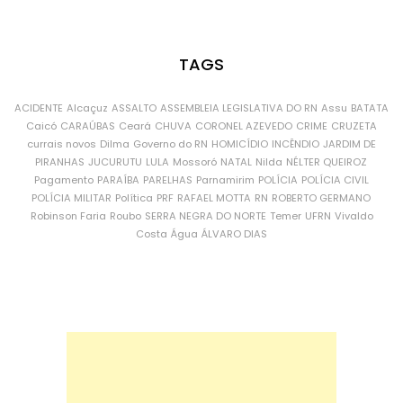
TAGS
ACIDENTE
Alcaçuz
ASSALTO
ASSEMBLEIA LEGISLATIVA DO RN
Assu
BATATA
Caicó
CARAÚBAS
Ceará
CHUVA
CORONEL AZEVEDO
CRIME
CRUZETA
currais novos
Dilma
Governo do RN
HOMICÍDIO
INCÊNDIO
JARDIM DE
PIRANHAS
JUCURUTU
LULA
Mossoró
NATAL
Nilda
NÉLTER QUEIROZ
Pagamento
PARAÍBA
PARELHAS
Parnamirim
POLÍCIA
POLÍCIA CIVIL
POLÍCIA MILITAR
Política
PRF
RAFAEL MOTTA
RN
ROBERTO GERMANO
Robinson Faria
Roubo
SERRA NEGRA DO NORTE
Temer
UFRN
Vivaldo
Costa
Água
ÁLVARO DIAS