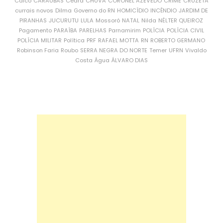
Caicó
CARAÚBAS
Ceará
CHUVA
CORONEL AZEVEDO
CRIME
CRUZETA
currais novos
Dilma
Governo do RN
HOMICÍDIO
INCÊNDIO
JARDIM DE
PIRANHAS
JUCURUTU
LULA
Mossoró
NATAL
Nilda
NÉLTER QUEIROZ
Pagamento
PARAÍBA
PARELHAS
Parnamirim
POLÍCIA
POLÍCIA CIVIL
POLÍCIA MILITAR
Política
PRF
RAFAEL MOTTA
RN
ROBERTO GERMANO
Robinson Faria
Roubo
SERRA NEGRA DO NORTE
Temer
UFRN
Vivaldo
Costa
Água
ÁLVARO DIAS