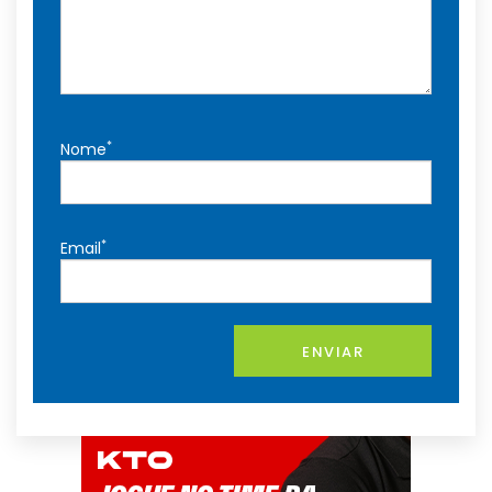
*
Nome
*
Email
ENVIAR