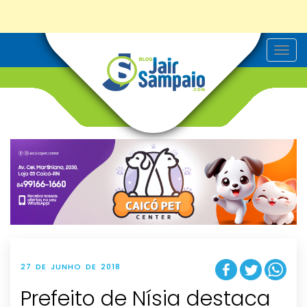
T
o
g
g
l
e
n
a
v
i
g
a
t
i
o
n
27 DE JUNHO DE 2018
Prefeito de Nísia destaca