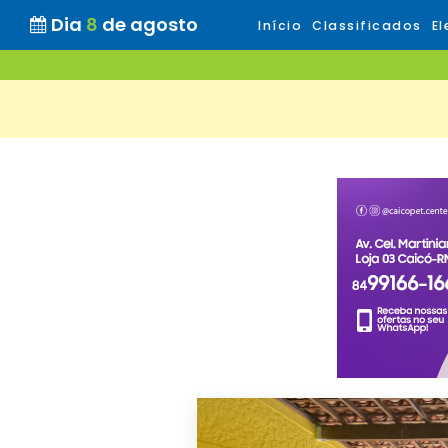
Dia
8
de agosto
Início
Classificados
El