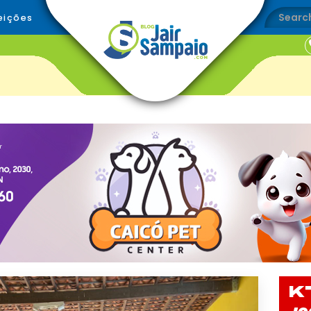
eições