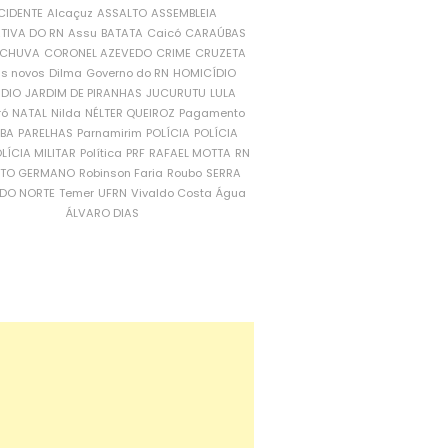
CIDENTE
Alcaçuz
ASSALTO
ASSEMBLEIA
ATIVA DO RN
Assu
BATATA
Caicó
CARAÚBAS
CHUVA
CORONEL AZEVEDO
CRIME
CRUZETA
is novos
Dilma
Governo do RN
HOMICÍDIO
NDIO
JARDIM DE PIRANHAS
JUCURUTU
LULA
ró
NATAL
Nilda
NÉLTER QUEIROZ
Pagamento
ÍBA
PARELHAS
Parnamirim
POLÍCIA
POLÍCIA
LÍCIA MILITAR
Política
PRF
RAFAEL MOTTA
RN
RTO GERMANO
Robinson Faria
Roubo
SERRA
DO NORTE
Temer
UFRN
Vivaldo Costa
Água
ÁLVARO DIAS