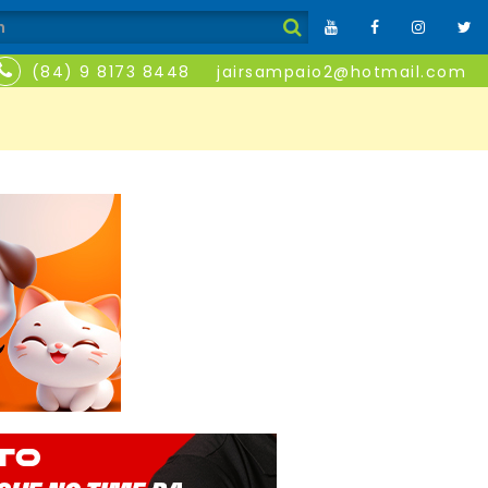
(84) 9 8173 8448
jairsampaio2@hotmail.com