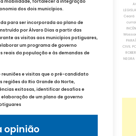
a mobilidade, fortalecer a integração
A
conomia dos dois municípios.
LEGISL
Ceará
ada para ser incorporada ao plano de
curra
INCÊ
struído por Álvaro Dias a partir das
Mosso
rante as visitas aos municípios potiguares,
PARA
 elaborar um programa de governo
CIVIL
PO
s reais da população e às demandas de
ROBE
NEGRA 
e reuniões e visitas que o pré-candidato
 regiões do Rio Grande do Norte,
cias exitosas, identificar desafios e
 a elaboração de um plano de governo
potiguares
a opinião