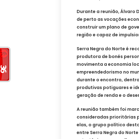
Durante a reunião, Álvaro
de perto as vocações econ
construir um plano de gov
região e capaz de impulsi
Serra Negra do Norte é re
produtora de bonés persona
movimenta a economia loca
empreendedorismo no munic
durante o encontro, dentr
produtivas potiguares e id
geração de renda e o dese
A reunião também foi mar
consideradas prioritárias 
elas, o grupo político des
entre Serra Negra do Nort