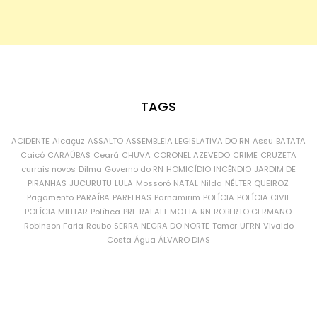
TAGS
ACIDENTE
Alcaçuz
ASSALTO
ASSEMBLEIA LEGISLATIVA DO RN
Assu
BATATA
Caicó
CARAÚBAS
Ceará
CHUVA
CORONEL AZEVEDO
CRIME
CRUZETA
currais novos
Dilma
Governo do RN
HOMICÍDIO
INCÊNDIO
JARDIM DE
PIRANHAS
JUCURUTU
LULA
Mossoró
NATAL
Nilda
NÉLTER QUEIROZ
Pagamento
PARAÍBA
PARELHAS
Parnamirim
POLÍCIA
POLÍCIA CIVIL
POLÍCIA MILITAR
Política
PRF
RAFAEL MOTTA
RN
ROBERTO GERMANO
Robinson Faria
Roubo
SERRA NEGRA DO NORTE
Temer
UFRN
Vivaldo
Costa
Água
ÁLVARO DIAS