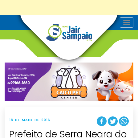
T
o
g
g
l
e
n
a
v
i
g
a
t
i
o
n
18 DE MAIO DE 2016
Prefeito de Serra Negra do