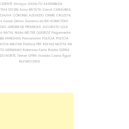
CIDENTE
Alcaçuz
ASSALTO
ASSEMBLEIA
ATIVA DO RN
Assu
BATATA
Caicó
CARAÚBAS
CHUVA
CORONEL AZEVEDO
CRIME
CRUZETA
is novos
Dilma
Governo do RN
HOMICÍDIO
NDIO
JARDIM DE PIRANHAS
JUCURUTU
LULA
ró
NATAL
Nilda
NÉLTER QUEIROZ
Pagamento
ÍBA
PARELHAS
Parnamirim
POLÍCIA
POLÍCIA
LÍCIA MILITAR
Política
PRF
RAFAEL MOTTA
RN
RTO GERMANO
Robinson Faria
Roubo
SERRA
DO NORTE
Temer
UFRN
Vivaldo Costa
Água
ÁLVARO DIAS