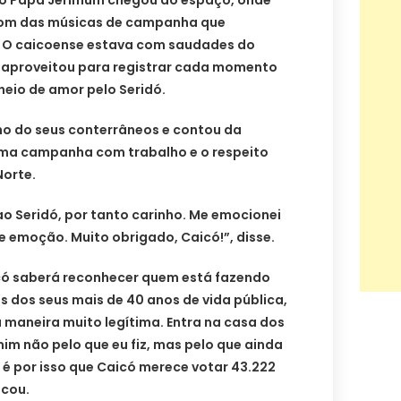
som das músicas de campanha que
. O caicoense estava com saudades do
 aproveitou para registrar cada momento
heio de amor pelo Seridó.
ho do seus conterrâneos e contou da
uma campanha com trabalho e o respeito
Norte.
ao Seridó, por tanto carinho. Me emocionei
de emoção. Muito obrigado, Caicó!”, disse.
icó saberá reconhecer quem está fazendo
 dos seus mais de 40 anos de vida pública,
 maneira muito legítima. Entra na casa dos
mim não pelo que eu fiz, mas pelo que ainda
E é por isso que Caicó merece votar 43.222
acou.