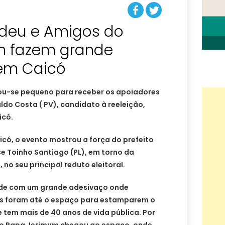
Tadeu e Amigos do
m fazem grande
em Caicó
ou-se pequeno para receber os apoiadores
do Costa ( PV), candidato à reeleição,
icó.
icó, o evento mostrou a força do prefeito
ce Toinho Santiago (PL), em torno da
no seu principal reduto eleitoral.
arde com um grande adesivaço onde
os foram até o espaço para estamparem o
tem mais de 40 anos de vida pública. Por
do Papa Jerimum chegou ao espaço, onde