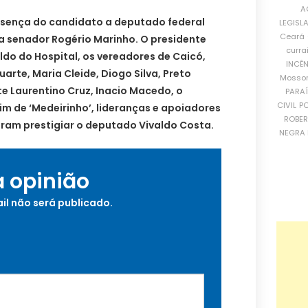
A
esença do candidato a deputado federal
LEGISL
Ceará
a senador Rogério Marinho. O presidente
curra
ldo do Hospital, os vereadores de Caicó,
INCÊ
arte, Maria Cleide, Diogo Silva, Preto
Mosso
te Laurentino Cruz, Inacio Macedo, o
PARA
CIVIL
PO
im de ‘Medeirinho’, lideranças e apoiadores
ROBE
ram prestigiar o deputado Vivaldo Costa.
NEGRA 
a opinião
il não será publicado.