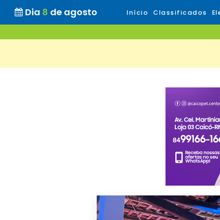
Dia
8
de agosto
Início
Classificados
El