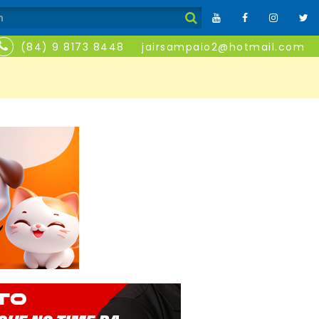
(84) 9 8173 8448
jairsampaio2@hotmail.com