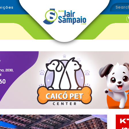
eições