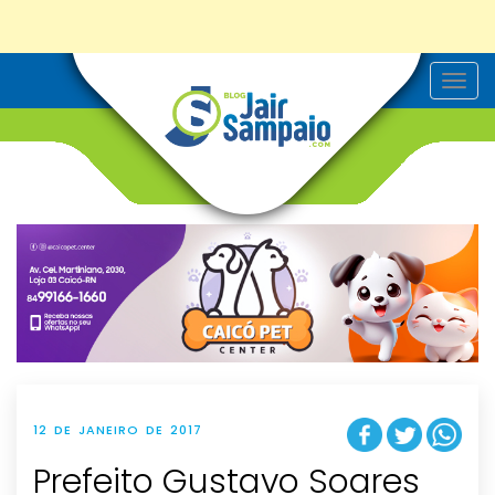
T
o
g
g
l
e
n
a
v
i
g
a
t
i
o
n
12 DE JANEIRO DE 2017
Prefeito Gustavo Soares