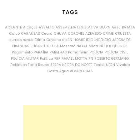
TAGS
ACIDENTE
Alcaçuz
ASSALTO
ASSEMBLEIA LEGISLATIVA DO RN
Assu
BATATA
Caicó
CARAÚBAS
Ceará
CHUVA
CORONEL AZEVEDO
CRIME
CRUZETA
currais novos
Dilma
Governo do RN
HOMICÍDIO
INCÊNDIO
JARDIM DE
PIRANHAS
JUCURUTU
LULA
Mossoró
NATAL
Nilda
NÉLTER QUEIROZ
Pagamento
PARAÍBA
PARELHAS
Parnamirim
POLÍCIA
POLÍCIA CIVIL
POLÍCIA MILITAR
Política
PRF
RAFAEL MOTTA
RN
ROBERTO GERMANO
Robinson Faria
Roubo
SERRA NEGRA DO NORTE
Temer
UFRN
Vivaldo
Costa
Água
ÁLVARO DIAS