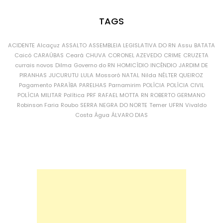
TAGS
ACIDENTE
Alcaçuz
ASSALTO
ASSEMBLEIA LEGISLATIVA DO RN
Assu
BATATA
Caicó
CARAÚBAS
Ceará
CHUVA
CORONEL AZEVEDO
CRIME
CRUZETA
currais novos
Dilma
Governo do RN
HOMICÍDIO
INCÊNDIO
JARDIM DE
PIRANHAS
JUCURUTU
LULA
Mossoró
NATAL
Nilda
NÉLTER QUEIROZ
Pagamento
PARAÍBA
PARELHAS
Parnamirim
POLÍCIA
POLÍCIA CIVIL
POLÍCIA MILITAR
Política
PRF
RAFAEL MOTTA
RN
ROBERTO GERMANO
Robinson Faria
Roubo
SERRA NEGRA DO NORTE
Temer
UFRN
Vivaldo
Costa
Água
ÁLVARO DIAS