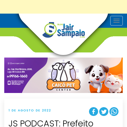
T
o
g
g
l
e
n
a
v
i
g
a
t
i
o
n
1 DE AGOSTO DE 2022
JS PODCAST: Prefeito