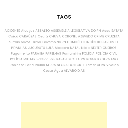
TAGS
ACIDENTE
Alcaçuz
ASSALTO
ASSEMBLEIA LEGISLATIVA DO RN
Assu
BATATA
Caicó
CARAÚBAS
Ceará
CHUVA
CORONEL AZEVEDO
CRIME
CRUZETA
currais novos
Dilma
Governo do RN
HOMICÍDIO
INCÊNDIO
JARDIM DE
PIRANHAS
JUCURUTU
LULA
Mossoró
NATAL
Nilda
NÉLTER QUEIROZ
Pagamento
PARAÍBA
PARELHAS
Parnamirim
POLÍCIA
POLÍCIA CIVIL
POLÍCIA MILITAR
Política
PRF
RAFAEL MOTTA
RN
ROBERTO GERMANO
Robinson Faria
Roubo
SERRA NEGRA DO NORTE
Temer
UFRN
Vivaldo
Costa
Água
ÁLVARO DIAS